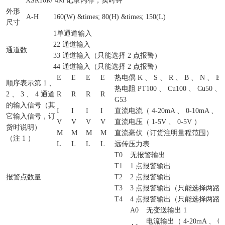
XSR10R/
4M 记录内存，实时钟
外形
A-H
160(W) &times; 80(H) &times; 150(L)
尺寸
1
单通道输入
2
2 通道输入
通道数
3
3 通道输入（只能选择 2 点报警）
4
4 通道输入（只能选择 2 点报警）
E
E
E
E
热电偶 K 、 S 、 R 、 B 、 N 、 E 
顺序表示第 1 、
热电阻 PT100 、 Cu100 、 Cu50 、 
2 、 3 、 4 通道
R
R
R
R
G53
的输入信号（其
I
I
I
I
直流电流（ 4-20mA 、 0-10mA 、 0
它输入信号，订
V
V
V
V
直流电压（ 1-5V 、 0-5V ）
货时说明）
M
M
M
M
直流毫伏（订货注明量程范围）
（注 1 ）
L
L
L
L
远传压力表
T0
无报警输出
T1
1 点报警输出
报警点数量
T2
2 点报警输出
T3
3 点报警输出（只能选择两路
T4
4 点报警输出（只能选择两路
A0
无变送输出 1
电流输出（ 4-20mA 、 0-1