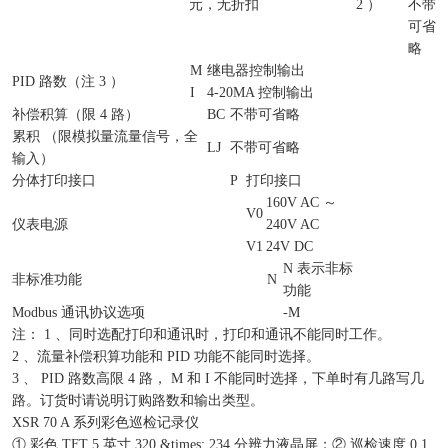
元，无折扣
2 ）
不带
可省
略
M
继电器控制输出
PID 路数（注 3 ）
I
4-20MA 控制输出
补偿积算（限 4 路）
BC
不带可省略
累积 （限模拟量流量信号，全
LJ
不带可省略
输入）
分体打印接口
P
打印接口
160V AC ～
V0
仪表电源
240V AC
V1
24V DC
N 表示非标
非标准功能
N
功能
Modbus 通讯协议选项
-M
注： 1 、同时选配打印和通讯时，打印和通讯不能同时工作。
2 、流量补偿积算功能和 PID 功能不能同时选择。
3 、 PID 路数高限 4 路， M 和 I 不能同时选择，下单时有几路写几
路。订货时请说明订购路数和输出类型。
XSR 70 A 系列彩色巡检记录仪
① 彩色 TFT 5 英寸 320 &times; 234 分辨力液晶屏；② 巡检速度 0.1