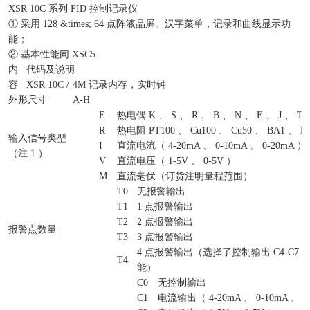
XSR 10C 系列 PID 控制记录仪
① 采用 128 &times; 64 点阵液晶屏。汉字菜单，记录和曲线显示功
能；
② 基本性能同 XSC5
内
代码及说明
容
XSR 10C /
4M 记录内存，实时钟
外形尺寸
A-H
E
热电偶 K 、 S 、 R 、 B 、 N 、 E 、 J 、 T
R
热电阻 PT100 、 Cu100 、 Cu50 、 BA1 、 B
输入信号类型
I
直流电流（ 4-20mA 、 0-10mA 、 0-20mA ）
（注 1 ）
V
直流电压（ 1-5V 、 0-5V ）
M
直流毫伏（订货注明量程范围）
T0
无报警输出
T1
1 点报警输出
T2
2 点报警输出
报警点数量
T3
3 点报警输出
4 点报警输出（选择了控制输出 C4-C7
T4
能）
C0
无控制输出
C1
电流输出（ 4-20mA 、 0-10mA 、 0