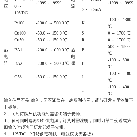
-1999 ～ 9999
-1999 ～ 9999
压
0 ～
流
0 ～ 20mA
10VDC
-100 ～ 1300
Pt100
-200.0 ～ 500.0 ℃
K
℃
Cu100
-50.0 ～ 150.0 ℃
S
0 ～ 1700 ℃
Cu50
-50.0 ～ 150.0 ℃
R
0 ～ 1700 ℃
500 ～ 1800
热
BA1
-200.0 ～ 650.0 ℃
热
B
℃
电
电
-100 ～ 800
阻
BA2
-200.0 ～ 500.0 ℃
偶
E
℃
-100 ～ 1100
G53
-50.0 ～ 150.0 ℃
J
℃
-100 ～ 400
T
℃
输入信号不是.输入，又不涵盖在上表所列范围，请与研发人员沟通下
非标单。
2 、同时订购外供功能时需咨询端子安排。
3 、多可同时选两组外供电源，订货时需注明，同时订第二变送或第
四输入时须询问研发部端子安排。
4 、 12VDC （订货前需确认，电源模块需备货）