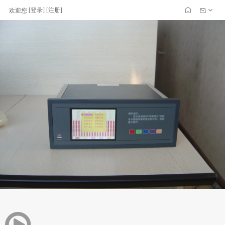
[
登录
] [
注册
]
欢迎您