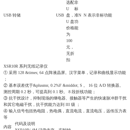
选配
非
U
标
USB 转储
USB
盘，
准
N
N 表示非标功能
U 盘
功
价格
能
为
100
元，
无折
扣
XSR10R 系列无纸记录仪
① 采用 128 &times; 64 点阵液晶屏。汉字菜单，记录和曲线显示功能
；
② 基本误差优于&plusmn; 0.2%F &middot; S 。 16 位 A/D 转换器。
测控周期 0.2 秒，可提高到 0.1 秒。 8 段折线功能；
③ 抗干扰设计，抑制现场的继电器、接触器等产生的快速脉冲群干扰
和其它电磁干扰，抗干扰能力达到 III 级 ；
④ 输入信号包括热电阻，热电偶，直流电流，直流电压，远传压力表
等
代码及说明
内容