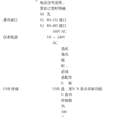
电压信号混用，
需在订货时明确
S0
无
通讯接口
S1
RS-232 接口
S2
RS-485 接口
160V AC
仪表电源
V0
～ 240V
AC
选此
项功
能
时，
必须
选配
非
U
标
USB 转储
USB
盘，
准
N
N 表示非标功能
U 盘
功
价格
能
为
100