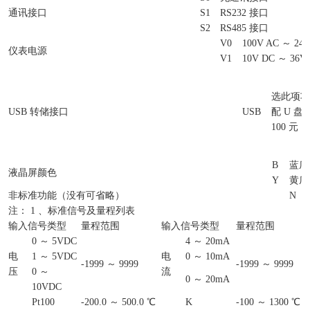
通讯接口
S1
RS232 接口
S2
RS485 接口
V0
100V AC ～ 240
仪表电源
V1
10V DC ～ 36V
选此项功
USB 转储接口
USB
配 U 盘
100 元
B
蓝底
液晶屏颜色
Y
黄底
非标准功能（没有可省略）
N
注： 1 、标准信号及量程列表
输入信号类型
量程范围
输入信号类型
量程范围
0 ～ 5VDC
4 ～ 20mA
电
1 ～ 5VDC
电
0 ～ 10mA
-1999 ～ 9999
-1999 ～ 9999
压
0 ～
流
0 ～ 20mA
10VDC
Pt100
-200.0 ～ 500.0 ℃
K
-100 ～ 1300 ℃