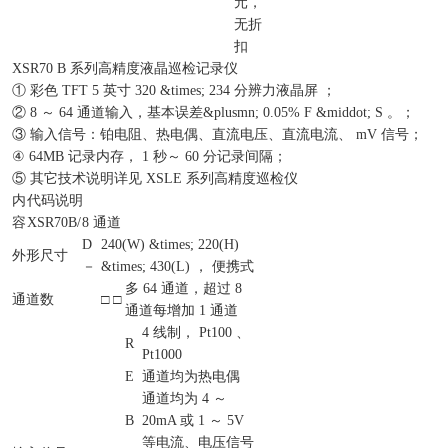
元，
无折
扣
XSR70 B 系列高精度液晶巡检记录仪
① 彩色 TFT 5 英寸 320 &times; 234 分辨力液晶屏 ；
② 8 ～ 64 通道输入，基本误差&plusmn; 0.05% F &middot; S 。；
③ 输入信号：铂电阻、热电偶、直流电压、直流电流、 mV 信号；
④ 64MB 记录内存， 1 秒～ 60 分记录间隔；
⑤ 其它技术说明详见 XSLE 系列高精度巡检仪
内
代码说明
容
XSR70B/
8 通道
D
240(W) &times; 220(H)
外形尺寸
－
&times; 430(L) ， 便携式
多 64 通道，超过 8
通道数
□ □
通道每增加 1 通道
4 线制， Pt100 、
R
Pt1000
E
通道均为热电偶
通道均为 4 ～
B
20mA 或 1 ～ 5V
等电流、电压信号