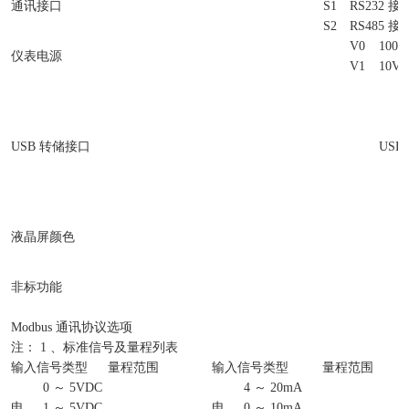
通讯接口
S1
RS232 接
S2
RS485 接
V0
100V
仪表电源
V1
10V 
USB 转储接口
USB
液晶屏颜色
非标功能
Modbus 通讯协议选项
注： 1 、标准信号及量程列表
输入信号类型
量程范围
输入信号类型
量程范围
0 ～ 5VDC
4 ～ 20mA
电
1 ～ 5VDC
电
0 ～ 10mA