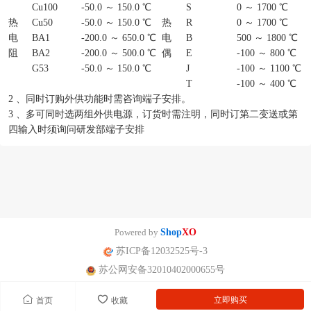
Cu100
-50.0 ～ 150.0 ℃
S
0 ～ 1700 ℃
热
Cu50
-50.0 ～ 150.0 ℃
热
R
0 ～ 1700 ℃
电
BA1
-200.0 ～ 650.0 ℃
电
B
500 ～ 1800 ℃
阻
BA2
-200.0 ～ 500.0 ℃
偶
E
-100 ～ 800 ℃
G53
-50.0 ～ 150.0 ℃
J
-100 ～ 1100 ℃
T
-100 ～ 400 ℃
2 、同时订购外供功能时需咨询端子安排。
3 、多可同时选两组外供电源，订货时需注明，同时订第二变送或第
四输入时须询问研发部端子安排
Powered by
Shop
XO
苏ICP备12032525号-3
苏公网安备32010402000655号
立即购买
首页
收藏