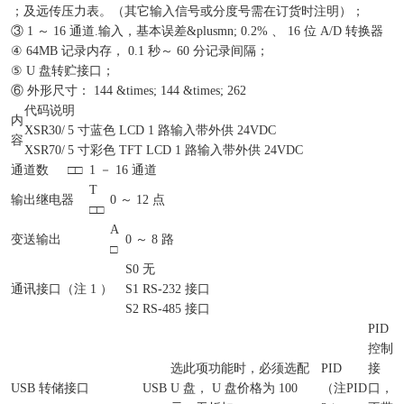
；及远传压力表。（其它输入信号或分度号需在订货时注明）；
③ 1 ～ 16 通道.输入，基本误差&plusmn; 0.2% 、 16 位 A/D 转换器
④ 64MB 记录内存， 0.1 秒～ 60 分记录间隔；
⑤ U 盘转贮接口；
⑥ 外形尺寸： 144 &times; 144 &times; 262
代码说明
内
XSR30/
5 寸蓝色 LCD 1 路输入带外供 24VDC
容
XSR70/
5 寸彩色 TFT LCD 1 路输入带外供 24VDC
通道数
□□
1 － 16 通道
T
输出继电器
0 ～ 12 点
□□
A
变送输出
0 ～ 8 路
□
S0
无
通讯接口（注 1 ）
S1
RS-232 接口
S2
RS-485 接口
PID
控制
选此项功能时，必须选配
PID
接
USB 转储接口
USB
U 盘， U 盘价格为 100
（注
PID
口，