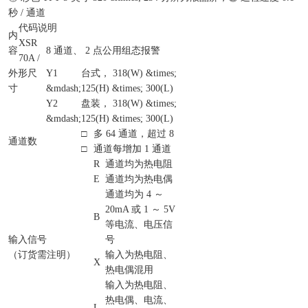
秒 / 通道
代码说明
内
XSR
容
8 通道、 2 点公用组态报警
70A /
外形尺
Y1
台式， 318(W) &times;
寸
&mdash;
125(H) &times; 300(L)
Y2
盘装， 318(W) &times;
&mdash;
125(H) &times; 300(L)
□
多 64 通道，超过 8
通道数
□
通道每增加 1 通道
R
通道均为热电阻
E
通道均为热电偶
通道均为 4 ～
20mA 或 1 ～ 5V
B
等电流、电压信
输入信号
号
（订货需注明）
输入为热电阻、
X
热电偶混用
输入为热电阻、
热电偶、电流、
L