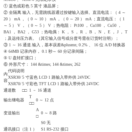
① 蓝色或彩色 5 英寸 液晶屏；
② 全隔离.输入，无需跳线器通过按键输入选择。直流电流：（ 4 ～
20 ） mA ，（ 0 ～ 10 ） mA ，（ 0 ～ 20 ） mA ；直流电压：（ 1
～ 5 ） V ，（ 0 ～ 5 ） V ；热电阻： Pt100 ， Cu100 ， Cu50 ，
BA1 ， BA2 ， G53 ；热电偶： K ， S ， R ， B ， N ， E ， J ， T
；及远传压力表。（其它输入信号或分度号需在订货时注明）；
③ 1 ～ 16 通道.输入，基本误差&plusmn; 0.2% 、 16 位 A/D 转换器
④ 64MB 记录内存， 0.1 秒～ 60 分记录间隔；
⑤ U 盘转贮接口；
⑥ 外形尺寸： 144 &times; 144 &times; 262
代码说明
内
XSR30/
5 寸蓝色 LCD 1 路输入带外供 24VDC
容
XSR70/
5 寸彩色 TFT LCD 1 路输入带外供 24VDC
通道数
□□
1 － 16 通道
T
输出继电器
0 ～ 12 点
□□
A
变送输出
0 ～ 8 路
□
S0
无
通讯接口（注 1 ）
S1
RS-232 接口