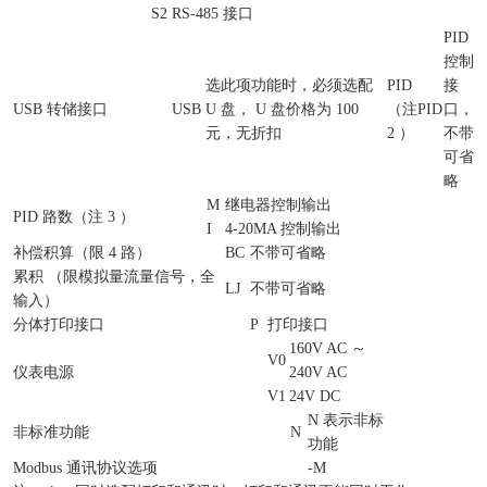
S2
RS-485 接口
PID
控制
选此项功能时，必须选配
PID
接
USB 转储接口
USB
U 盘， U 盘价格为 100
（注
PID
口，
元，无折扣
2 ）
不带
可省
略
M
继电器控制输出
PID 路数（注 3 ）
I
4-20MA 控制输出
补偿积算（限 4 路）
BC
不带可省略
累积 （限模拟量流量信号，全
LJ
不带可省略
输入）
分体打印接口
P
打印接口
160V AC ～
V0
仪表电源
240V AC
V1
24V DC
N 表示非标
非标准功能
N
功能
Modbus 通讯协议选项
-M