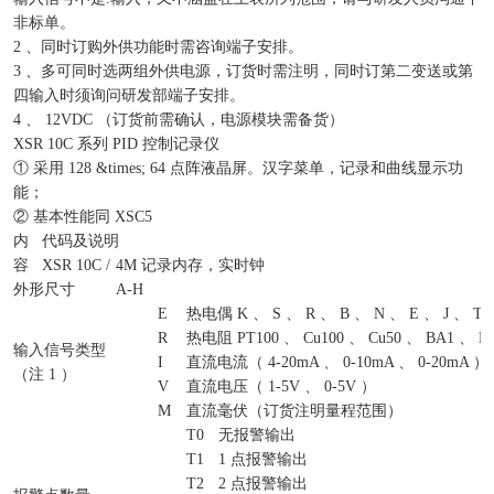
非标单。
2 、同时订购外供功能时需咨询端子安排。
3 、多可同时选两组外供电源，订货时需注明，同时订第二变送或第
四输入时须询问研发部端子安排。
4 、 12VDC （订货前需确认，电源模块需备货）
XSR 10C 系列 PID 控制记录仪
① 采用 128 &times; 64 点阵液晶屏。汉字菜单，记录和曲线显示功
能；
② 基本性能同 XSC5
内
代码及说明
容
XSR 10C /
4M 记录内存，实时钟
外形尺寸
A-H
E
热电偶 K 、 S 、 R 、 B 、 N 、 E 、 J 、 T
R
热电阻 PT100 、 Cu100 、 Cu50 、 BA1 、 B
输入信号类型
I
直流电流（ 4-20mA 、 0-10mA 、 0-20mA ）
（注 1 ）
V
直流电压（ 1-5V 、 0-5V ）
M
直流毫伏（订货注明量程范围）
T0
无报警输出
T1
1 点报警输出
T2
2 点报警输出