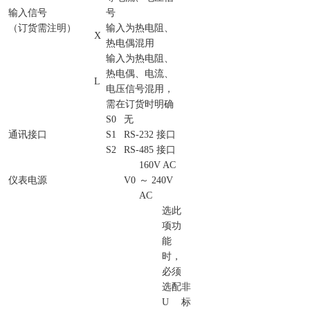
输入信号
号
（订货需注明）
输入为热电阻、
X
热电偶混用
输入为热电阻、
热电偶、电流、
L
电压信号混用，
需在订货时明确
S0
无
通讯接口
S1
RS-232 接口
S2
RS-485 接口
160V AC
仪表电源
V0
～ 240V
AC
选此
项功
能
时，
必须
选配
非
U
标