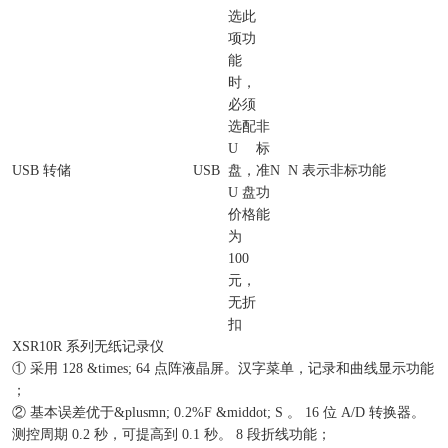
选此
项功
能
时，
必须
选配
非
U
标
USB 转储
USB
盘，
准
N
N 表示非标功能
U 盘
功
价格
能
为
100
元，
无折
扣
XSR10R 系列无纸记录仪
① 采用 128 &times; 64 点阵液晶屏。汉字菜单，记录和曲线显示功能
；
② 基本误差优于&plusmn; 0.2%F &middot; S 。 16 位 A/D 转换器。
测控周期 0.2 秒，可提高到 0.1 秒。 8 段折线功能；