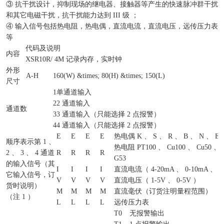
③ 抗干扰设计，抑制现场的继电器、接触器等产生的快速脉冲群干扰
和其它电磁干扰，抗干扰能力达到 III 级 ；
④ 输入信号包括热电阻，热电偶，直流电流，直流电压，远传压力表
等
代码及说明
内容
XSR10R/
4M 记录内存，实时钟
外形
A-H
160(W) &times; 80(H) &times; 150(L)
尺寸
1
单通道输入
2
2 通道输入
通道数
3
3 通道输入（只能选择 2 点报警）
4
4 通道输入（只能选择 2 点报警）
E
E
E
E
热电偶 K 、 S 、 R 、 B 、 N 、 E 
顺序表示第 1 、
热电阻 PT100 、 Cu100 、 Cu50 、 
2 、 3 、 4 通道
R
R
R
R
G53
的输入信号（其
I
I
I
I
直流电流（ 4-20mA 、 0-10mA 、 0
它输入信号，订
V
V
V
V
直流电压（ 1-5V 、 0-5V ）
货时说明）
M
M
M
M
直流毫伏（订货注明量程范围）
（注 1 ）
L
L
L
L
远传压力表
T0
无报警输出