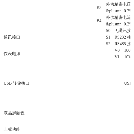
外供精密电压
B3
&plusmn; 0.2
外供精密电流
B4
&plusmn; 0.2%
S0
无通讯接
通讯接口
S1
RS232 接
S2
RS485 接
V0
100V
仪表电源
V1
10V 
USB 转储接口
USB
液晶屏颜色
非标功能