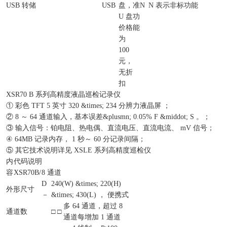
USB 转储
USB
盘，
准
N
N 表示非标功能
U 盘
功
价格
能
为
100
元，
无折
扣
XSR70 B 系列高精度液晶巡检记录仪
① 彩色 TFT 5 英寸 320 &times; 234 分辨力液晶屏 ；
② 8 ～ 64 通道输入，基本误差&plusmn; 0.05% F &middot; S 。；
③ 输入信号：铂电阻、热电偶、直流电压、直流电流、 mV 信号；
④ 64MB 记录内存， 1 秒～ 60 分记录间隔；
⑤ 其它技术说明详见 XSLE 系列高精度巡检仪
内
代码说明
容
XSR70B/
8 通道
D
240(W) &times; 220(H)
外形尺寸
－
&times; 430(L) ， 便携式
多 64 通道，超过 8
通道数
□ □
通道每增加 1 通道