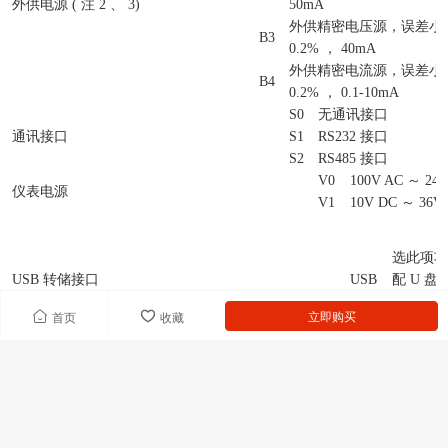
外供电源 ( 注 2 、 3)
50mA
外供精密电压源，误差小于&p
B3
0.2% ， 40mA
外供精密电流源，误差小于&p
B4
0.2% ， 0.1-10mA
S0
无通讯接口
通讯接口
S1
RS232 接口
S2
RS485 接口
V0
100V AC ～ 240
仪表电源
V1
10V DC ～ 36V
选此项功
USB 转储接口
USB
配 U 盘
100 元
立即购买
首页
收藏
B
蓝底
液晶屏颜色
Y
黄底
非标准功能（没有可省略）
N
注： 1 、标准信号及量程列表
输入信号类型
量程范围
输入信号类型
量程范围