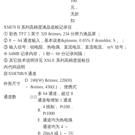
100
元，
无折
扣
XSR70 B 系列高精度液晶巡检记录仪
① 彩色 TFT 5 英寸 320 &times; 234 分辨力液晶屏 ；
② 8 ～ 64 通道输入，基本误差&plusmn; 0.05% F &middot; S 。；
③ 输入信号：铂电阻、热电偶、直流电压、直流电流、 mV 信号；
④ 64MB 记录内存， 1 秒～ 60 分记录间隔；
⑤ 其它技术说明详见 XSLE 系列高精度巡检仪
内
代码说明
容
XSR70B/
8 通道
D
240(W) &times; 220(H)
外形尺寸
－
&times; 430(L) ， 便携式
多 64 通道，超过 8
通道数
□ □
通道每增加 1 通道
4 线制， Pt100 、
R
Pt1000
E
通道均为热电偶
通道均为 4 ～
B
20mA 或 1 ～ 5V