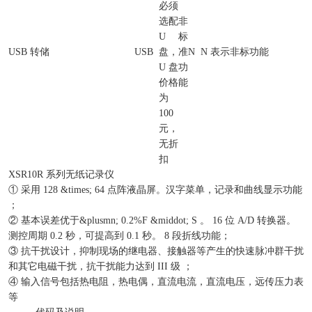
必须
选配
非
U
标
USB 转储
USB
盘，
准
N
N 表示非标功能
U 盘
功
价格
能
为
100
元，
无折
扣
XSR10R 系列无纸记录仪
① 采用 128 &times; 64 点阵液晶屏。汉字菜单，记录和曲线显示功能
；
② 基本误差优于&plusmn; 0.2%F &middot; S 。 16 位 A/D 转换器。
测控周期 0.2 秒，可提高到 0.1 秒。 8 段折线功能；
③ 抗干扰设计，抑制现场的继电器、接触器等产生的快速脉冲群干扰
和其它电磁干扰，抗干扰能力达到 III 级 ；
④ 输入信号包括热电阻，热电偶，直流电流，直流电压，远传压力表
等