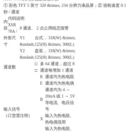
① 彩色 TFT 5 英寸 320 &times; 234 分辨力液晶屏；② 巡检速度 0.1
秒 / 通道
代码说明
内
XSR
容
8 通道、 2 点公用组态报警
70A /
外形尺
Y1
台式， 318(W) &times;
寸
&mdash;
125(H) &times; 300(L)
Y2
盘装， 318(W) &times;
&mdash;
125(H) &times; 300(L)
□
多 64 通道，超过 8
通道数
□
通道每增加 1 通道
R
通道均为热电阻
E
通道均为热电偶
通道均为 4 ～
20mA 或 1 ～ 5V
B
等电流、电压信
输入信号
号
（订货需注明）
输入为热电阻、
X
热电偶混用
输入为热电阻、