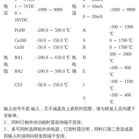
电
1 ～ 5VDC
电
0 ～ 10mA
-1999 ～ 9999
-1999 ～ 9999
压
0 ～
流
0 ～ 20mA
10VDC
-100 ～ 1300
Pt100
-200.0 ～ 500.0 ℃
K
℃
Cu100
-50.0 ～ 150.0 ℃
S
0 ～ 1700 ℃
Cu50
-50.0 ～ 150.0 ℃
R
0 ～ 1700 ℃
500 ～ 1800
热
BA1
-200.0 ～ 650.0 ℃
热
B
℃
电
电
-100 ～ 800
阻
BA2
-200.0 ～ 500.0 ℃
偶
E
℃
-100 ～ 1100
G53
-50.0 ～ 150.0 ℃
J
℃
-100 ～ 400
T
℃
输入信号不是.输入，又不涵盖在上表所列范围，请与研发人员沟通下
非标单。
2 、同时订购外供功能时需咨询端子安排。
3 、多可同时选两组外供电源，订货时需注明，同时订第二变送或第
四输入时须询问研发部端子安排。