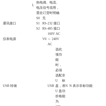
热电偶、电流、
L
电压信号混用，
需在订货时明确
S0
无
通讯接口
S1
RS-232 接口
S2
RS-485 接口
160V AC
仪表电源
V0
～ 240V
AC
选此
项功
能
时，
必须
选配
非
U
标
USB 转储
USB
盘，
准
N
N 表示非标功能
U 盘
功
价格
能
为