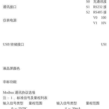
S0
无通讯接
通讯接口
S1
RS232 接
S2
RS485 接
V0
100V
仪表电源
V1
10V 
USB 转储接口
USB
液晶屏颜色
非标功能
Modbus 通讯协议选项
注： 1 、标准信号及量程列表
输入信号类型
量程范围
输入信号类型
量程范围
0 ～ 5VDC
4 ～ 20mA