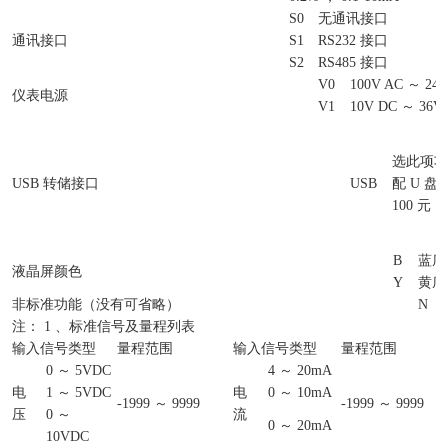
S0
无通讯接口
通讯接口
S1
RS232 接口
S2
RS485 接口
V0
100V AC ～ 240
仪表电源
V1
10V DC ～ 36V
选此项功
USB 转储接口
USB
配 U 盘
100 元
B
蓝底
液晶屏颜色
Y
黄底
非标准功能（没有可省略）
N
注： 1 、标准信号及量程列表
输入信号类型
量程范围
输入信号类型
量程范围
0 ～ 5VDC
4 ～ 20mA
电
1 ～ 5VDC
电
0 ～ 10mA
-1999 ～ 9999
-1999 ～ 9999
压
0 ～
流
0 ～ 20mA
10VDC