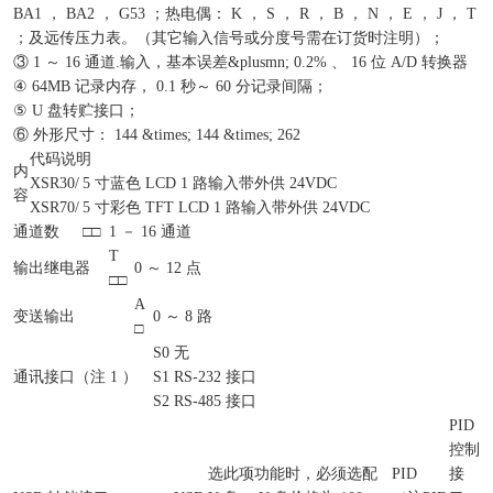
BA1 ， BA2 ， G53 ；热电偶： K ， S ， R ， B ， N ， E ， J ， T
；及远传压力表。（其它输入信号或分度号需在订货时注明）；
③ 1 ～ 16 通道.输入，基本误差&plusmn; 0.2% 、 16 位 A/D 转换器
④ 64MB 记录内存， 0.1 秒～ 60 分记录间隔；
⑤ U 盘转贮接口；
⑥ 外形尺寸： 144 &times; 144 &times; 262
代码说明
内
XSR30/
5 寸蓝色 LCD 1 路输入带外供 24VDC
容
XSR70/
5 寸彩色 TFT LCD 1 路输入带外供 24VDC
通道数
□□
1 － 16 通道
T
输出继电器
0 ～ 12 点
□□
A
变送输出
0 ～ 8 路
□
S0
无
通讯接口（注 1 ）
S1
RS-232 接口
S2
RS-485 接口
PID
控制
选此项功能时，必须选配
PID
接