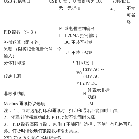
USB 转储接口
USB
U 盘， U 盘价格为 100
（注
PID
口，
元，无折扣
2 ）
不带
可省
略
M
继电器控制输出
PID 路数（注 3 ）
I
4-20MA 控制输出
补偿积算（限 4 路）
BC
不带可省略
累积 （限模拟量流量信号，全
LJ
不带可省略
输入）
分体打印接口
P
打印接口
160V AC ～
V0
仪表电源
240V AC
V1
24V DC
N 表示非标
非标准功能
N
功能
Modbus 通讯协议选项
-M
注： 1 、同时选配打印和通讯时，打印和通讯不能同时工作。
2 、流量补偿积算功能和 PID 功能不能同时选择。
3 、 PID 路数高限 4 路， M 和 I 不能同时选择，下单时有几路写几
路。订货时请说明订购路数和输出类型。
XSR 70 A 系列彩色巡检记录仪