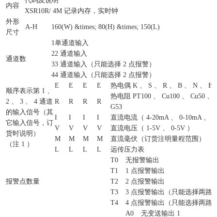
代码及说明
内容
XSR10R/
4M 记录内存，实时钟
外形
A-H
160(W) &times; 80(H) &times; 150(L)
尺寸
1
单通道输入
2
2 通道输入
通道数
3
3 通道输入（只能选择 2 点报警）
4
4 通道输入（只能选择 2 点报警）
E
E
E
E
热电偶 K 、 S 、 R 、 B 、 N 、 E 
顺序表示第 1 、
热电阻 PT100 、 Cu100 、 Cu50 、 
2 、 3 、 4 通道
R
R
R
R
G53
的输入信号（其
I
I
I
I
直流电流（ 4-20mA 、 0-10mA 、 0
它输入信号，订
V
V
V
V
直流电压（ 1-5V 、 0-5V ）
货时说明）
M
M
M
M
直流毫伏（订货注明量程范围）
（注 1 ）
L
L
L
L
远传压力表
T0
无报警输出
T1
1 点报警输出
报警点数量
T2
2 点报警输出
T3
3 点报警输出（只能选择两路
T4
4 点报警输出（只能选择两路
A0
无变送输出 1