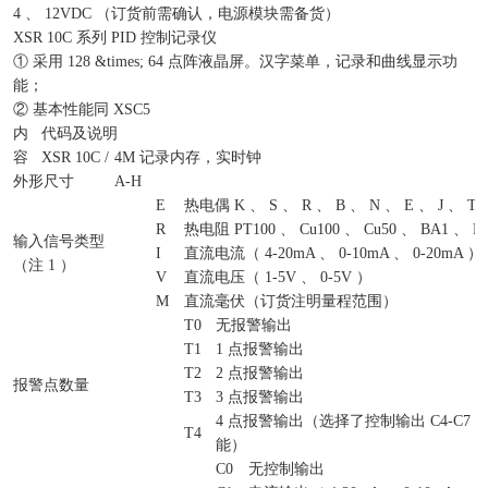
4 、 12VDC （订货前需确认，电源模块需备货）
XSR 10C 系列 PID 控制记录仪
① 采用 128 &times; 64 点阵液晶屏。汉字菜单，记录和曲线显示功
能；
② 基本性能同 XSC5
内
代码及说明
容
XSR 10C /
4M 记录内存，实时钟
外形尺寸
A-H
E
热电偶 K 、 S 、 R 、 B 、 N 、 E 、 J 、 T
R
热电阻 PT100 、 Cu100 、 Cu50 、 BA1 、 B
输入信号类型
I
直流电流（ 4-20mA 、 0-10mA 、 0-20mA ）
（注 1 ）
V
直流电压（ 1-5V 、 0-5V ）
M
直流毫伏（订货注明量程范围）
T0
无报警输出
T1
1 点报警输出
T2
2 点报警输出
报警点数量
T3
3 点报警输出
4 点报警输出（选择了控制输出 C4-C7
T4
能）
C0
无控制输出