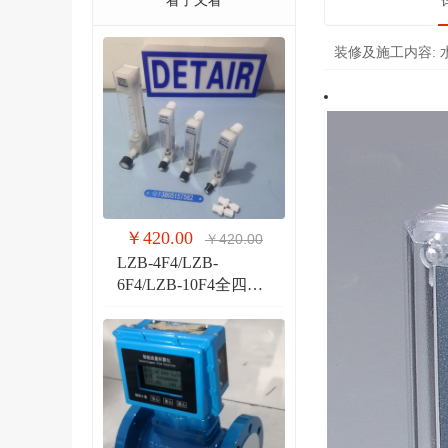
看了又看
装修及施工内容:
￥420.00
￥420.00
LZB-4F4/LZB-
6F4/LZB-10F4全四氟
玻璃转子流量计 液体
气体玻璃管PVDF流量
计