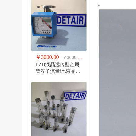
￥3000.00
￥3000.00
LZD液晶远传型金属
管浮子流量计,液晶显
示,防爆远传金属管流
量计