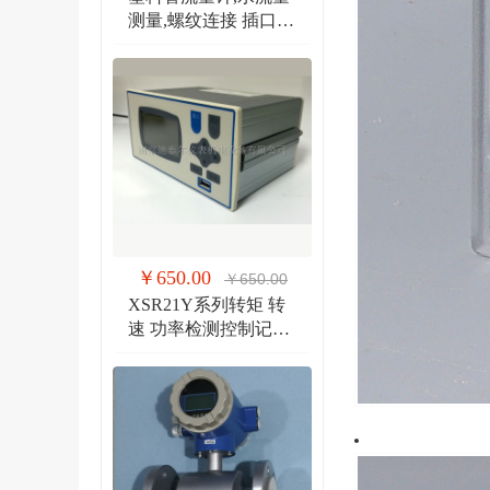
测量,螺纹连接 插口连
接 法兰连接流量计
￥650.00
￥650.00
XSR21Y系列转矩 转
速 功率检测控制记录
仪 扭矩、转速双输入