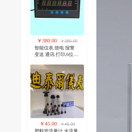
￥380.00
￥380.00
智能仪表,馈电 报警
变送 通讯 打印,6位显
示仪 DTR900EW
￥45.00
￥45.00
塑料管流量计,水流量