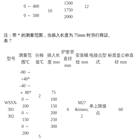
1500
0 ～ 400
12
1750
10
0 ～ 500
2000
注：带 * 的测量范围，当插入长度为 75mm 时另行商议。
表 7
护套管
测量范
分格
插入长
安装螺
电接点型
标度盘公称直
型号
直径
围℃
值℃
度 mm
纹 mm
式
径 mm
mm
-80 ～
+40*
-40 ～
＋ 80*
75
2
0 ～
100
WSSX-
M27
100
150
单上限接
301
6
&times;
60
0 ～
200
点
302
2
150
250
0 ～
300
200
5