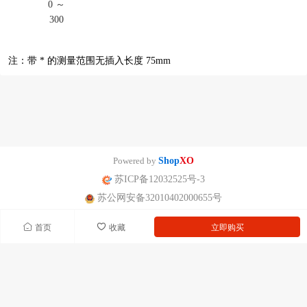
0 ～
300
注：带 * 的测量范围无插入长度 75mm
Powered by
Shop
XO
苏ICP备12032525号-3
苏公网安备32010402000655号
首页
收藏
立即购买
南京迪泰尔仪表机电设备有限公司版权所有 声明：网站常规报价 仅供参
考 非标产品以实际为准。