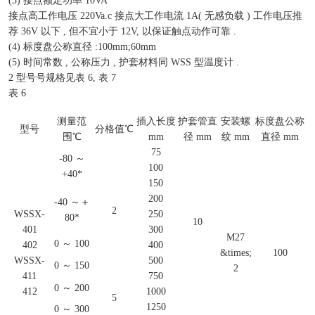
(3) 接点额定功率 10VA
接点高工作电压 220Va.c 接点大工作电流 1A( 无感负载 ) 工作电压推
荐 36V 以下 , 但不宜小于 12V, 以保证触点动作可靠 .
(4) 标度盘公称直径 :100mm;60mm
(5) 时间常数 , 公称压力 , 护套材料同 WSS 型温度计 .
2 型号号规格见表 6, 表 7
表 6
测量范
插入长度
护套管直
安装螺
标度盘公称
型号
分格值℃
围℃
mm
径 mm
纹 mm
直径 mm
75
-80 ～
100
+40*
150
200
-40 ～＋
2
WSSX-
250
80*
10
401
300
M27
0 ～ 100
402
400
&times;
100
WSSX-
500
0 ～ 150
2
411
750
0 ～ 200
412
1000
5
1250
0 ～ 300