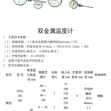
双金属温度计
1 、主要技术参数：
（ 1 ）精确等级： 1.5 基本误差限为量程的&plusmn; 1.5%
（ 2 ）时间常数：护套管直径 d=6mm, ＜ 30S d=8;10; 12mm ＜ 40S
（ 3 ）护套管的公称压力： 6.4MPa( 静压 )
（ 4 ）护套管材料： 1Cr18Ni9Ti
2 、温度计型号及各字符的意义
3 、型号的规格见表一
标度盘
测量范
分格
插入长
护套管
安装螺
型式
型 号
公称直
壳体材料
围℃
值℃
度 mm
直径 mm
纹 mm
径 mm
75
-80 ～
100
可动外
+40
WSS-
2
150
螺纹
-40 ～
301
6
钢板
200
M16
+80
302
角型
250
&times;
0 ～ 50
1
300
1.5
60