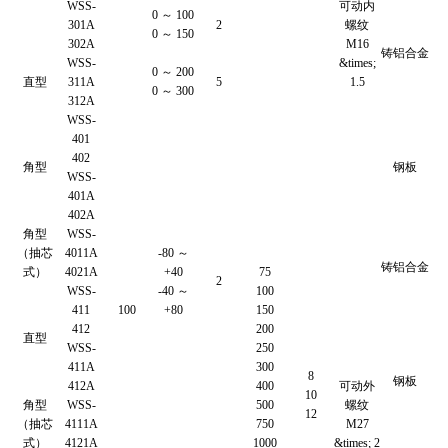
WSS-
可动内
0 ～ 100
301A
2
螺纹
0 ～ 150
302A
M16
铸铝合金
WSS-
&times;
0 ～ 200
直型
311A
5
1.5
0 ～ 300
312A
WSS-
401
402
角型
钢板
WSS-
401A
402A
角型
WSS-
（抽芯
4011A
-80 ～
铸铝合金
式）
4021A
+40
75
2
WSS-
-40 ～
100
411
100
+80
150
412
200
直型
WSS-
250
411A
300
8
钢板
412A
400
可动外
10
角型
WSS-
500
螺纹
12
（抽芯
4111A
750
M27
式）
4121A
1000
&times; 2