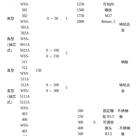
WSS-
1250
可动内
501
1500
螺纹
502
1750
M27
角型
0 ～ 50
1
WSS-
2000
&times; 2
铸铝合
501A
金
502A
角型
WSS-
（抽芯
5011A
式）
5021A
0 ～ 100
2
WSS-
0 ～ 150
511
钢板
512
直型
150
WSS-
511A
512A
0 ～ 200
铸铝合
5
直型
WSS-
0 ～ 300
金
（抽芯
5111A
式）
5121A
WSS-
200
固定螺
不锈钢
463
250
纹 R1/2
板
466
300
6
可调管
WSS-
400
接头
不锈钢
461
500
R1/2
板