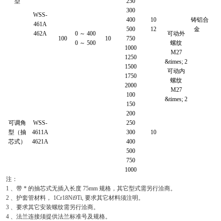
型
250
300
WSS-
400
10
铸铝合
461A
500
12
金
462A
0 ～ 400
可动外
100
10
750
0 ～ 500
螺纹
1000
M27
1250
&times; 2
1500
可动内
1750
螺纹
2000
M27
100
&times; 2
150
200
可调角
WSS-
250
型（抽
4611A
300
10
芯式）
4621A
400
500
750
1000
注：
1 、带 * 的抽芯式无插入长度 75mm 规格，其它型式需另行洽商。
2 、护套管材料， 1Cr18Ni9Ti, 要求其它材料须注明。
3 、要求其它安装螺纹需另行洽商。
4 、法兰连接须提供法兰标准号及规格。