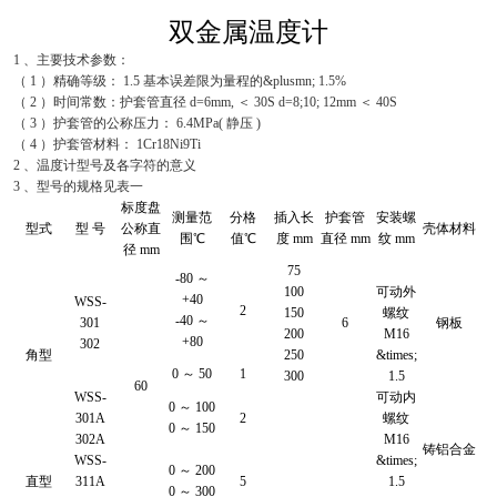
双金属温度计
1 、主要技术参数：
（ 1 ）精确等级： 1.5 基本误差限为量程的&plusmn; 1.5%
（ 2 ）时间常数：护套管直径 d=6mm, ＜ 30S d=8;10; 12mm ＜ 40S
（ 3 ）护套管的公称压力： 6.4MPa( 静压 )
（ 4 ）护套管材料： 1Cr18Ni9Ti
2 、温度计型号及各字符的意义
3 、型号的规格见表一
标度盘
测量范
分格
插入长
护套管
安装螺
型式
型 号
公称直
壳体材料
围℃
值℃
度 mm
直径 mm
纹 mm
径 mm
75
-80 ～
100
可动外
+40
WSS-
2
150
螺纹
-40 ～
301
6
钢板
200
M16
+80
302
角型
250
&times;
0 ～ 50
1
300
1.5
60
WSS-
可动内
0 ～ 100
301A
2
螺纹
0 ～ 150
302A
M16
铸铝合金
WSS-
&times;
0 ～ 200
直型
311A
5
1.5
0 ～ 300