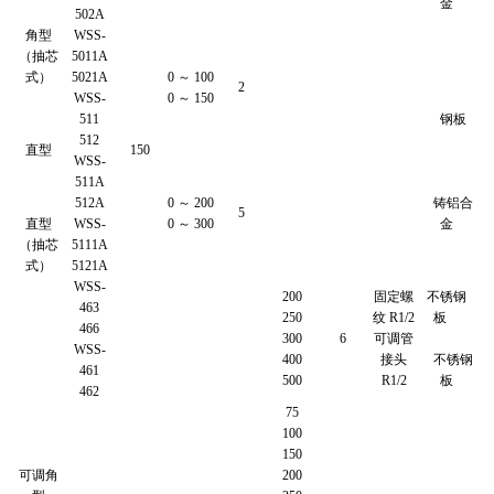
金
502A
角型
WSS-
（抽芯
5011A
式）
5021A
0 ～ 100
2
WSS-
0 ～ 150
511
钢板
512
直型
150
WSS-
511A
512A
0 ～ 200
铸铝合
5
直型
WSS-
0 ～ 300
金
（抽芯
5111A
式）
5121A
WSS-
200
固定螺
不锈钢
463
250
纹 R1/2
板
466
300
6
可调管
WSS-
400
接头
不锈钢
461
500
R1/2
板
462
75
100
150
可调角
200