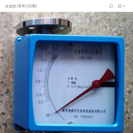
[
登录
] [
注册
]
欢迎您