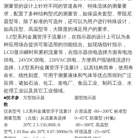
测量管的设计上针对不同的管道条件、特殊流体的测量要
求，配置了多种结构型式的测量管，如保温夹套型、带阻尼
器型等。除了标准的可选外，还可以为用户进行特殊设计，
如高压型、高温型等，大限度的满足用户的要求。
LZ型系列金属管浮子流量计，在指示器的设计上可以为各
种应用场合提供可靠适用的功能组合。如现场指针指示，
LCD显示瞬时和累积流量等，在指示器供电选择方面有电池
供电、24VDC供电、220VAC供电，方便用户现场情况进行
选择。LZ型系列金属管浮子流量计，以其结构简单，使用寿
命长、线性刻度、可用于测量液体和气体等优点而得到广泛
应用，诸如石油、化工、发电厂、食品工业、制药工业、水
处理工业以及其它工业领域。
■
技术参
方型指示器
圆型指示器
数
仪表型号
LZ系列金属管浮子流量计
介质温度 -80∽200℃ 标准型
测量范围
（点值）从流量表选择
0∽85℃ 防腐型 (衬氟)
水
20℃ 2.5-150,000L/h
-80∽300℃ 高温型
空气 1.013bar abs 20℃ 0.07-3000m³/h
环境温度 -25∽60℃