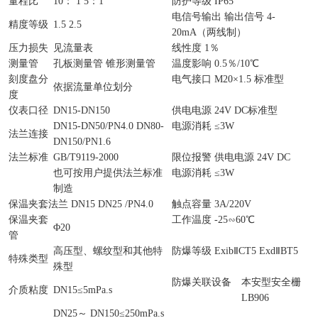
量程比
10： 1 5：1
防护等级 IP65
电信号输出 输出信号 4-
精度等级
1.5 2.5
20mA（两线制）
压力损失
见流量表
线性度 1％
测量管
孔板测量管 锥形测量管
温度影响 0.5％/10℃
刻度盘分
电气接口 M20×1.5 标准型
依据流量单位划分
度
仪表口径
DN15-DN150
供电电源 24V DC标准型
DN15-DN50/PN4.0 DN80-
电源消耗 ≤3W
法兰连接
DN150/PN1.6
法兰标准
GB/T9119-2000
限位报警 供电电源 24V DC
也可按用户提供法兰标准
电源消耗 ≤3W
制造
保温夹套法兰 DN15 DN25 /PN4.0
触点容量 3A/220V
保温夹套
工作温度 -25∽60℃
Φ20
管
高压型、螺纹型和其他特
防爆等级 ExibⅡCT5 ExdⅡBT5
特殊类型
殊型
防爆关联设备
本安型安全栅
介质粘度
DN15≤5mPa.s
LB906
DN25～ DN150≤250mPa.s