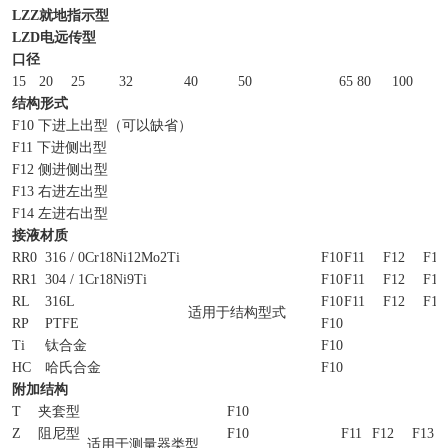
LZZ
就地指示型
LZD
电远传型
口径
15
20
25
32
40
50
65
80
100
1
结构形式
F10 下进上出型（可以缺省）
F11 下进侧出型
F12 侧进侧出型
F13 右进左出型
F14 左进右出型
接液材质
RR0
316 / 0Cr18Ni12Mo2Ti
F10
F11
F12
F13
RR1
304 / 1Cr18Ni9Ti
F10
F11
F12
F13
RL
316L
F10
F11
F12
F13
适用于结构型式
RP
PTFE
F10
Ti
钛合金
F10
HC
哈氏合金
F10
附加结构
T
夹套型
F10
Z
阻尼型
F10
F11
F12
F13
适用于测量器类型