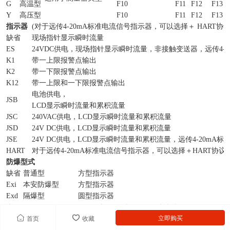
G
高温型
F10
F11
F12
F13
Y
高压型
F10
F11
F12
F13
指示器
(对于远传4-20mA标准电流信号指示器，可以选择＋ HART协
缺省
现场指针显示瞬时流量
ES
24VDC供电，现场指针显示瞬时流量，非接触变送器，远传4-2
K1
带一上限报警点输出
K2
带一下限报警点输出
K12
带一上限和一下限报警点输出
电池供电，
JSB
LCD显示瞬时流量和累积流量
JSC
240VAC供电，LCD显示瞬时流量和累积流量
JSD
24V DC供电，LCD显示瞬时流量和累积流量
JSE
24V DC供电，LCD显示瞬时流量和累积流量，远传4-20mA标
HART
对于远传4-20mA标准电流信号指示器，可以选择＋HART协议
防爆型式
缺省
普通型
方型指示器
Exi
本安防爆型
方型指示器
Exd
隔爆型
圆型指示器
举例：LZ□-□ □ □ □ □ □ □注：无选择项可以缺省。 LZ D-15
立即购买
首页
收藏
/F10/RR0/T/ES/HART/Exi