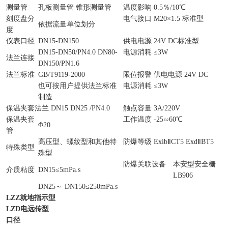
测量管
孔板测量管 锥形测量管
温度影响 0.5％/10℃
刻度盘分
电气接口 M20×1.5 标准型
依据流量单位划分
度
仪表口径
DN15-DN150
供电电源 24V DC标准型
DN15-DN50/PN4.0 DN80-
电源消耗 ≤3W
法兰连接
DN150/PN1.6
法兰标准
GB/T9119-2000
限位报警 供电电源 24V DC
也可按用户提供法兰标准
电源消耗 ≤3W
制造
保温夹套法兰 DN15 DN25 /PN4.0
触点容量 3A/220V
保温夹套
工作温度 -25∽60℃
Φ20
管
高压型、螺纹型和其他特
防爆等级 ExibⅡCT5 ExdⅡBT5
特殊类型
殊型
防爆关联设备
本安型安全栅
介质粘度
DN15≤5mPa.s
LB906
DN25～ DN150≤250mPa.s
LZZ
就地指示型
LZD
电远传型
口径