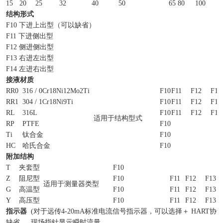
15
20
25
32
40
50
65
80
100
1
结构形式
F10 下进上出型（可以缺省）
F11 下进侧出型
F12 侧进侧出型
F13 右进左出型
F14 左进右出型
接液材质
RR0
316 / 0Cr18Ni12Mo2Ti
F10
F11
F12
F13
RR1
304 / 1Cr18Ni9Ti
F10
F11
F12
F13
RL
316L
F10
F11
F12
F13
适用于结构型式
RP
PTFE
F10
Ti
钛合金
F10
HC
哈氏合金
F10
附加结构
T
夹套型
F10
Z
阻尼型
F10
F11
F12
F13
适用于测量器类型
G
高温型
F10
F11
F12
F13
Y
高压型
F10
F11
F12
F13
指示器
(对于远传4-20mA标准电流信号指示器，可以选择＋ HART协
缺省
现场指针显示瞬时流量