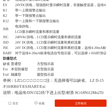
ES
24VDC供电，现场指针显示瞬时流量，非接触变送器，远传4-2
K1
带一上限报警点输出
K2
带一下限报警点输出
K12
带一上限和一下限报警点输出
电池供电，
JSB
LCD显示瞬时流量和累积流量
JSC
240VAC供电，LCD显示瞬时流量和累积流量
JSD
24V DC供电，LCD显示瞬时流量和累积流量
JSE
24V DC供电，LCD显示瞬时流量和累积流量，远传4-20mA标
HART
对于远传4-20mA标准电流信号指示器，可以选择＋HART协议
防爆型式
缺省
普通型
方型指示器
Exi
本安防爆型
方型指示器
Exd
隔爆型
圆型指示器
举例：LZ□-□ □ □ □ □ □ □注：无选择项可以缺省。 LZ D-15
/F10/RR0/T/ES/HART/Exi
说明：电远传/DN15口径/下进上出型/材质 0Cr18Ni12Mo2Ti/
夹套型/4-20mA/HART协议/本安防爆
首页
收藏
立即购买
空气（m³/h）