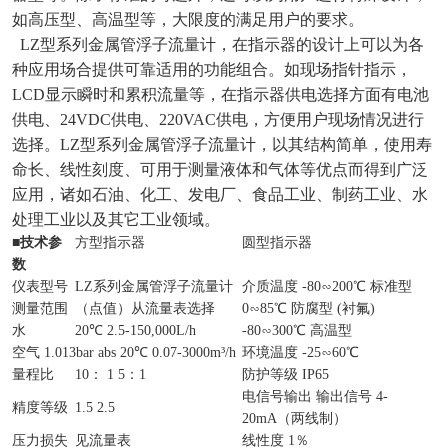
如高压型、高温型等，大限度的满足用户的要求。
LZ型系列金属管浮子流量计，在指示器的设计上可以为各
种应用场合提供可靠适用的功能组合。如现场指针指示，
LCD显示瞬时和累积流量等，在指示器供电选择方面有电池
供电、24VDC供电、220VAC供电，方便用户现场情况进行
选择。LZ型系列金属管浮子流量计，以其结构简单，使用寿
命长、线性刻度、可用于测量液体和气体等优点而得到广泛
应用，诸如石油、化工、发电厂、食品工业、制药工业、水
处理工业以及其它工业领域。
■
技术参
方型指示器
圆型指示器
数
仪表型号
LZ系列金属管浮子流量计
介质温度 -80∽200℃ 标准型
测量范围
（点值）从流量表选择
0∽85℃ 防腐型 (衬氟)
水
20℃ 2.5-150,000L/h
-80∽300℃ 高温型
空气 1.013bar abs 20℃ 0.07-3000m³/h
环境温度 -25∽60℃
量程比
10： 1 5：1
防护等级 IP65
电信号输出 输出信号 4-
精度等级
1.5 2.5
20mA（两线制）
压力损失
见流量表
线性度 1％