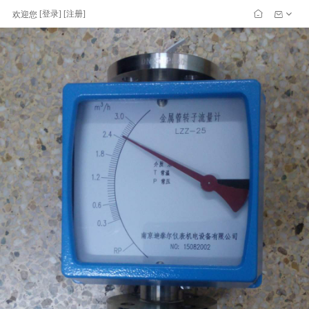
[
登录
] [
注册
]
欢迎您