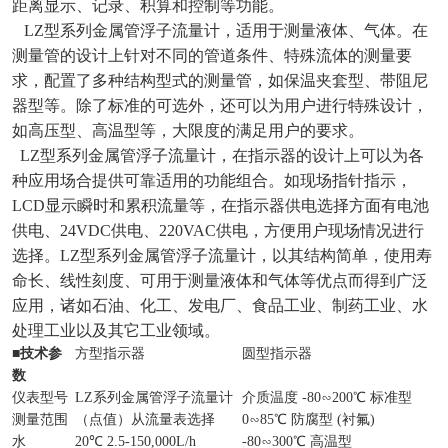
距离显示、记录、积算和控制等功能。
LZ型系列金属管浮子流量计，适用于测量液体、气体。在
测量管的设计上针对不同的管道条件、特殊流体的测量要
求，配置了多种结构型式的测量管，如保温夹套型、带阻尼
器型等。除了标准的可选外，还可以为用户进行特殊设计，
如高压型、高温型等，大限度的满足用户的要求。
LZ型系列金属管浮子流量计，在指示器的设计上可以为各
种应用场合提供可靠适用的功能组合。如现场指针指示，
LCD显示瞬时和累积流量等，在指示器供电选择方面有电池
供电、24VDC供电、220VAC供电，方便用户现场情况进行
选择。LZ型系列金属管浮子流量计，以其结构简单，使用寿
命长、线性刻度、可用于测量液体和气体等优点而得到广泛
应用，诸如石油、化工、发电厂、食品工业、制药工业、水
处理工业以及其它工业领域。
■
技术参
方型指示器
圆型指示器
数
仪表型号
LZ系列金属管浮子流量计
介质温度 -80∽200℃ 标准型
测量范围
（点值）从流量表选择
0∽85℃ 防腐型 (衬氟)
水
20℃ 2.5-150,000L/h
-80∽300℃ 高温型