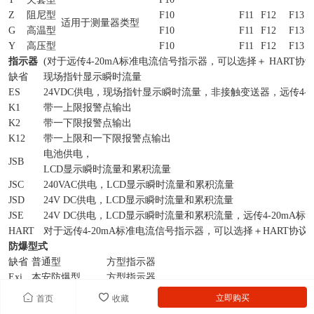
Z
阻尼型
F10
F11
F12
F13
适用于测量器类型
G
高温型
F10
F11
F12
F13
Y
高压型
F10
F11
F12
F13
指示器
(对于远传4-20mA标准电流信号指示器，可以选择＋ HART协
缺省
现场指针显示瞬时流量
ES
24VDC供电，现场指针显示瞬时流量，非接触变送器，远传4-2
K1
带一上限报警点输出
K2
带一下限报警点输出
K12
带一上限和一下限报警点输出
电池供电，
JSB
LCD显示瞬时流量和累积流量
JSC
240VAC供电，LCD显示瞬时流量和累积流量
JSD
24V DC供电，LCD显示瞬时流量和累积流量
JSE
24V DC供电，LCD显示瞬时流量和累积流量，远传4-20mA标
HART
对于远传4-20mA标准电流信号指示器，可以选择＋HART协议
防爆型式
缺省
普通型
方型指示器
Exi
本安防爆型
方型指示器
Exd
隔爆型
圆型指示器
立即购买
首页
收藏
举例：LZ□-□ □ □ □ □ □ □注：无选择项可以缺省。 LZ D-15