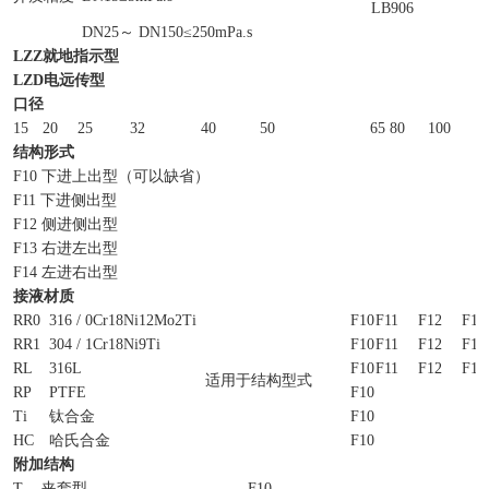
LB906
DN25～ DN150≤250mPa.s
LZZ
就地指示型
LZD
电远传型
口径
15
20
25
32
40
50
65
80
100
1
结构形式
F10 下进上出型（可以缺省）
F11 下进侧出型
F12 侧进侧出型
F13 右进左出型
F14 左进右出型
接液材质
RR0
316 / 0Cr18Ni12Mo2Ti
F10
F11
F12
F13
RR1
304 / 1Cr18Ni9Ti
F10
F11
F12
F13
RL
316L
F10
F11
F12
F13
适用于结构型式
RP
PTFE
F10
Ti
钛合金
F10
HC
哈氏合金
F10
附加结构
T
夹套型
F10