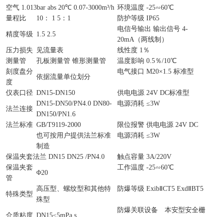
空气 1.013bar abs 20℃ 0.07-3000m³/h
环境温度 -25∽60℃
量程比
10： 1 5：1
防护等级 IP65
电信号输出 输出信号 4-
精度等级
1.5 2.5
20mA（两线制）
压力损失
见流量表
线性度 1％
测量管
孔板测量管 锥形测量管
温度影响 0.5％/10℃
刻度盘分
电气接口 M20×1.5 标准型
依据流量单位划分
度
仪表口径
DN15-DN150
供电电源 24V DC标准型
DN15-DN50/PN4.0 DN80-
电源消耗 ≤3W
法兰连接
DN150/PN1.6
法兰标准
GB/T9119-2000
限位报警 供电电源 24V DC
也可按用户提供法兰标准
电源消耗 ≤3W
制造
保温夹套法兰 DN15 DN25 /PN4.0
触点容量 3A/220V
保温夹套
工作温度 -25∽60℃
Φ20
管
高压型、螺纹型和其他特
防爆等级 ExibⅡCT5 ExdⅡBT5
特殊类型
殊型
防爆关联设备
本安型安全栅
介质粘度
DN15≤5mPa.s