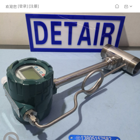
[
登录
] [
注册
]
欢迎您