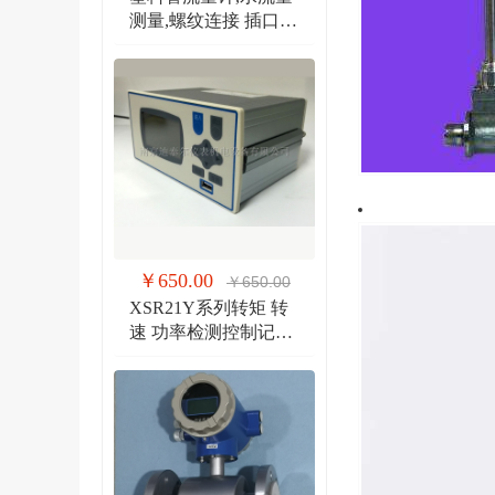
测量,螺纹连接 插口连
接 法兰连接流量计
￥650.00
￥650.00
XSR21Y系列转矩 转
速 功率检测控制记录
仪 扭矩、转速双输入