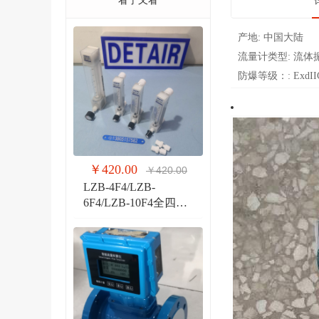
看了又看
产地:
中国大陆
流量计类型:
流体
防爆等级：:
ExdI
￥420.00
￥420.00
LZB-4F4/LZB-
6F4/LZB-10F4全四氟
玻璃转子流量计 液体
气体玻璃管PVDF流量
计