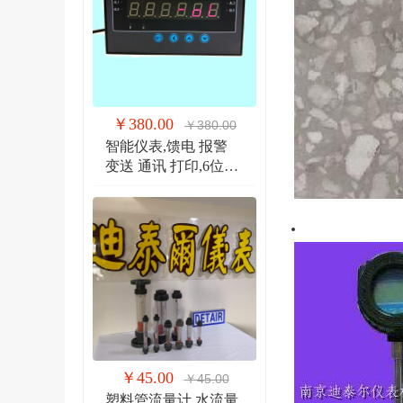
￥380.00
￥380.00
智能仪表,馈电 报警
变送 通讯 打印,6位显
示仪 DTR900EW
￥45.00
￥45.00
塑料管流量计,水流量