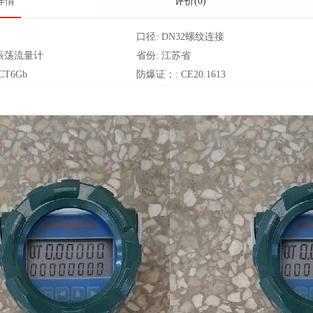
详情
评价(0)
口径:
DN32螺纹连接
振荡流量计
省份:
江苏省
ICT6Gb
防爆证：:
CE20.1613