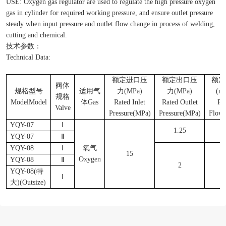
USE: Oxygen gas regulator are used to regulate the high pressure oxygen
gas in cylinder for required working pressure, and ensure outlet pressure
steady when input pressure and outlet flow change in process of welding,
cutting and chemical.
技术参数：
Technical Data:
额定进口压
额定出口压
额定
阀体
规格型号
适用气
力
(MPa)
力
(MPa)
(m
规格
ModelModel
体
Gas
Rated Inlet
Rated Outlet
Ra
Valve
Pressure(MPa)
Pressure(MPa)
Flow
YQY-07
Ⅰ
1.25
4
YQY-07
Ⅱ
YQY-08
Ⅰ
氧气
15
Oxygen
YQY-08
Ⅱ
2
5
YQY-08(
特
Ⅰ
大
)(Outsize)