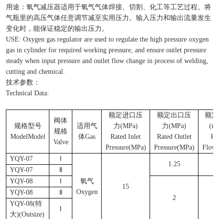
用途：氧气减压器适用于氧气气体焊接、切割、化工等工艺过程。将
气瓶里的高压气体任意调节减至实用压力。输入压力和输出流量发生
变化时，能保证稳定的输出压力。
USE: Oxygen gas regulator are used to regulate the high pressure oxygen
gas in cylinder for required working pressure, and ensure outlet pressure
steady when input pressure and outlet flow change in process of welding,
cutting and chemical.
技术参数：
Technical Data:
额定进口压
额定出口压
额定
阀体
规格型号
适用气
力
(MPa)
力
(MPa)
(m
规格
ModelModel
体
Gas
Rated Inlet
Rated Outlet
Ra
Valve
Pressure(MPa)
Pressure(MPa)
Flow
YQY-07
Ⅰ
1.25
4
YQY-07
Ⅱ
YQY-08
Ⅰ
氧气
15
Oxygen
YQY-08
Ⅱ
2
5
YQY-08(
特
Ⅰ
大
)(Outsize)