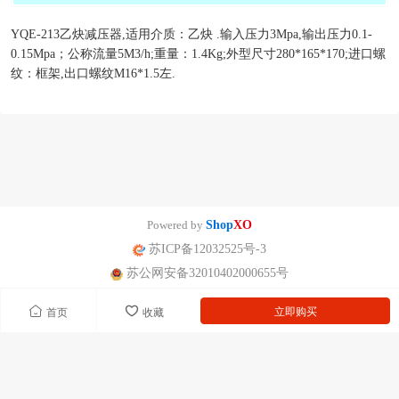
YQE-213乙炔减压器,适用介质：乙炔 .输入压力3Mpa,输出压力0.1-
0.15Mpa；公称流量5M3/h;重量：1.4Kg;外型尺寸280*165*170;进口螺
纹：框架,出口螺纹M16*1.5左.
Powered by
Shop
XO
苏ICP备12032525号-3
苏公网安备32010402000655号
立即购买
首页
收藏
南京迪泰尔仪表机电设备有限公司版权所有 声明：网站常规报价 仅供参
考 非标产品以实际为准。