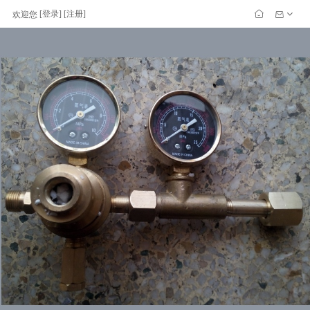
[
登录
] [
注册
]
欢迎您