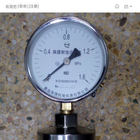
[
登录
] [
注册
]
欢迎您