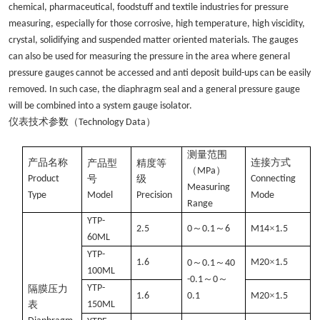
chemical, pharmaceutical, foodstuff and textile industries for pressure
measuring, especially for those corrosive, high temperature, high viscidity,
crystal, solidifying and suspended matter oriented materials. The gauges
can also be used for measuring the pressure in the area where general
pressure gauges cannot be accessed and anti deposit build-ups can be easily
removed. In such case, the diaphragm seal and a general pressure gauge
will be combined into a system gauge isolator.
仪表技术参数（
）
Technology Data
测量范围
产品名称
连接方式
产品型
精度等
（
）
MPa
Product
号
级
Connecting
Measuring
Type
Model
Precision
Mode
Range
YTP-
～
～
×
2.5
0
0.1
6
M14
1.5
60ML
YTP-
×
1.6
～
～
M20
1.5
0
0.1
40
100ML
～
～
-0.1
0
YTP-
隔膜压力
×
1.6
0.1
M20
1.5
表
150ML