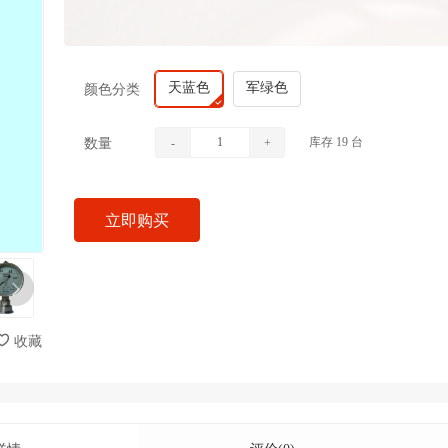
天蓝色
军绿色
颜色分类
库存
19
台
数量
-
+
立即购买
收藏