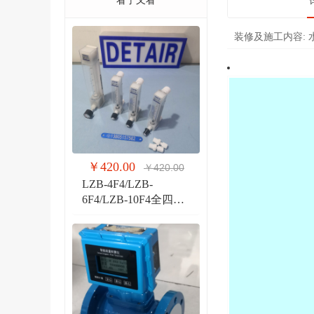
看了又看
装修及施工内容:
￥420.00
￥420.00
LZB-4F4/LZB-
6F4/LZB-10F4全四氟
玻璃转子流量计 液体
气体玻璃管PVDF流量
计