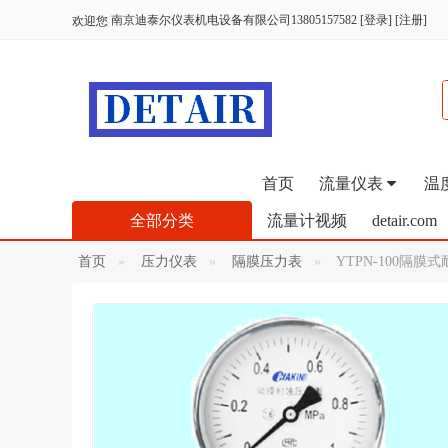
南京迪泰尔仪表机电设备有限公司13805157582
[
登录
] [
注册
]
欢迎您
首页
流量仪表
温
全部分类
流量计视频
detair.com
首页
压力仪表
隔膜压力表
YTPN-100隔膜