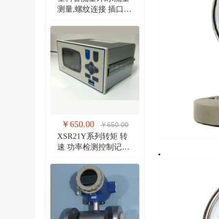
测量,螺纹连接 插口连
接 法兰连接流量计
￥650.00
￥650.00
XSR21Y系列转矩 转
速 功率检测控制记录
仪 扭矩、转速双输入