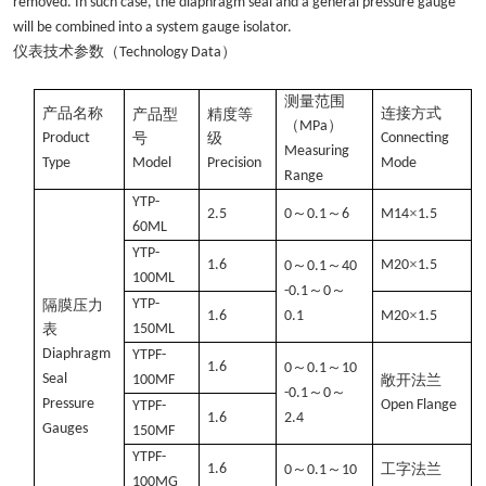
removed. In such case, the diaphragm seal and a general pressure gauge
will be combined into a system gauge isolator.
仪表技术参数（
）
Technology Data
测量范围
产品名称
连接方式
产品型
精度等
（
）
MPa
Product
号
级
Connecting
Measuring
Type
Model
Precision
Mode
Range
YTP-
～
～
×
2.5
0
0.1
6
M14
1.5
60ML
YTP-
×
1.6
～
～
M20
1.5
0
0.1
40
100ML
～
～
-0.1
0
YTP-
隔膜压力
×
1.6
0.1
M20
1.5
表
150ML
Diaphragm
YTPF-
1.6
～
～
0
0.1
10
Seal
100MF
敞开法兰
～
～
-0.1
0
Pressure
Open Flange
YTPF-
1.6
2.4
Gauges
150MF
YTPF-
1.6
～
～
工字法兰
0
0.1
10
100MG