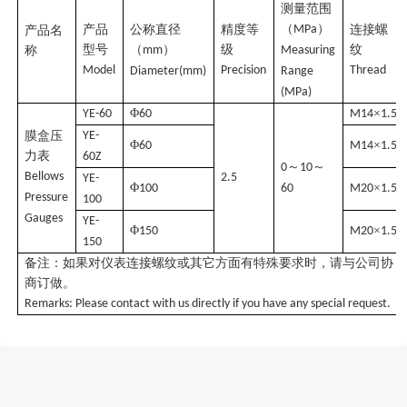
测量范围
（
）
产品
公称直径
精度等
MPa
连接螺
产品名
型号
（
）
级
纹
称
mm
Measuring
Model
Precision
Thread
Diameter(mm)
Range
(MPa)
Φ
×
YE-60
60
M14
1.5
膜盒压
YE-
Φ
×
60
M14
1.5
力表
60Z
～
～
0
10
Bellows
2.5
YE-
Φ
×
100
60
M20
1.5
Pressure
100
Gauges
YE-
Φ
×
150
M20
1.5
150
备注：如果对仪表连接螺纹或其它方面有特殊要求时，请与公司协
商订做。
Remarks: Please contact with us directly if you have any special request.