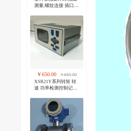
测量,螺纹连接 插口连
接 法兰连接流量计
￥650.00
￥650.00
XSR21Y系列转矩 转
速 功率检测控制记录
仪 扭矩、转速双输入