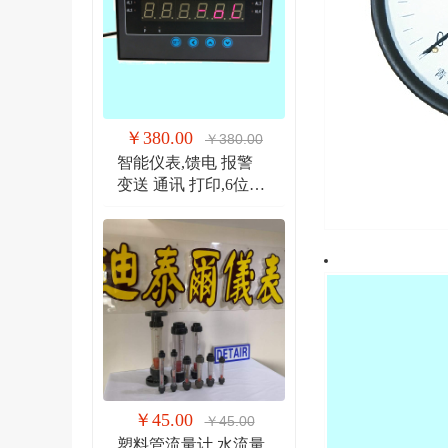
￥380.00
￥380.00
智能仪表,馈电 报警
变送 通讯 打印,6位显
示仪 DTR900EW
￥45.00
￥45.00
塑料管流量计,水流量