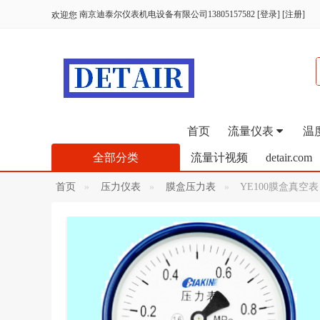
南京迪泰尔仪表机电设备有限公司13805157582
[
登录
] [
注册
]
欢迎您
首页
流量仪表
温
全部分类
流量计视频
detair.com
首页
压力仪表
膜盒压力表
YE100膜盒真空表