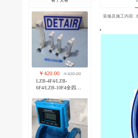
看了又看
装修及施工内容:
￥420.00
￥420.00
LZB-4F4/LZB-
6F4/LZB-10F4全四氟
玻璃转子流量计 液体
气体玻璃管PVDF流量
计