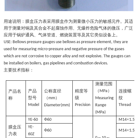
用途说明：膜盒压力表采用膜盒作为测量微小压力的敏感元件。其适
用于测量对铜及其合金不起腐蚀作用、无爆炸危险气体的微压，广泛
应用于锅炉通风、气体管道、燃烧装置等及其它类似设备上。
USE: Bellows pressure gauges use bellows as pressure element, they are
used for measuring micro-pressure and negative pressure of the gases
which are not corrosive to copper alloy and not explosive. The gauges can
be installed on boilers, gas pipelines and combustion devices.
主要技术指标：
测量范围
（
）
产品
公称直径
精度等
MPa
连接螺
产品名
型号
（
）
级
纹
称
mm
Measuring
Model
Precision
Thread
Diameter(mm)
Range
(MPa)
Φ
×
YE-60
60
M14
1.5
膜盒压
YE-
Φ
×
60
M14
1.5
力表
60Z
～
～
0
10