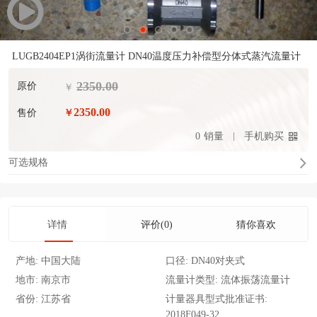
LUGB2404EP1涡街流量计 DN40温度压力补偿型分体式蒸汽流量计
2350.00
原价
￥
2350.00
售价
￥
0
销量
手机购买
可选规格
详情
评价(0)
猜你喜欢
产地:
中国大陆
口径:
DN40对夹式
地市:
南京市
流量计类型:
流体振荡流量计
省份:
江苏省
计量器具型式批准证书:
2018F049-32