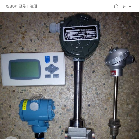
[
登录
] [
注册
]
欢迎您