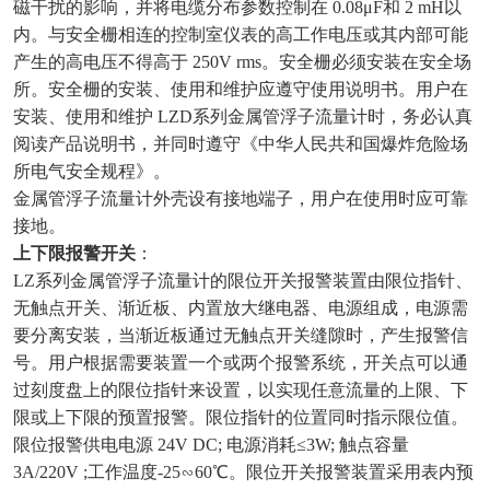
磁干扰的影响，并将电缆分布参数控制在 0.08μF和 2 mH以
内。与安全栅相连的控制室仪表的高工作电压或其内部可能
产生的高电压不得高于 250V rms。安全栅必须安装在安全场
所。安全栅的安装、使用和维护应遵守使用说明书。用户在
安装、使用和维护 LZD系列金属管浮子流量计时，务必认真
阅读产品说明书，并同时遵守《中华人民共和国爆炸危险场
所电气安全规程》。
金属管浮子流量计外壳设有接地端子，用户在使用时应可靠
接地。
上下限报警开关
：
LZ系列金属管浮子流量计的限位开关报警装置由限位指针、
无触点开关、渐近板、内置放大继电器、电源组成，电源需
要分离安装，当渐近板通过无触点开关缝隙时，产生报警信
号。用户根据需要装置一个或两个报警系统，开关点可以通
过刻度盘上的限位指针来设置，以实现任意流量的上限、下
限或上下限的预置报警。限位指针的位置同时指示限位值。
限位报警供电电源 24V DC; 电源消耗≤3W; 触点容量
3A/220V ;工作温度-25∽60℃。限位开关报警装置采用表内预