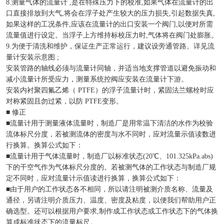
8.测量气体的流量计 ,是在特殊压力下的校准,如果气体在流量计的出
口直接排放到大气,将会在浮子处产生较大的压力损失,引起数据失真,
如果这样的工况条件,应该在流量计的出口安装一个阀门,以便对所需
流量值进行设定。当浮子上方维持标校压力时,气体将在阀门处膨胀。
9.为便于清洗和维护，保证生产正常运行，建议设旁通管路。详见流
量计安装示意图 ;
安装管路的轴线必须与流量计同轴，并适当地支撑管道以避免振动和
减小流量计所受应力，测量系统控阀应安装在流量计下游。
安装内衬聚四氟乙烯（ PTFE）的浮子流量计时，紧固法兰螺栓时应
对称紧固且勿过紧，以防 PTFE变形。
■ 修正
■流量计用于测量液体流量时，制造厂是用常温下清洁的水作为校验
流体标尺分度，若被测流体的密度与水不同时，应对流量示值读数进
行换算。换算公式如下：
■流量计用于气体流量时，制造厂以标准状态(20℃、101.325kPa.abs)
下的干空气作为气体标尺分度的。若被测气体的工作状态与制造厂规
定不同时，应对流量计示值读进行换算，换算公式如下：
■由于用户的工作状态各不相同，所以请注明被测介质名称、流量及
通径，另请注明介质压力、温度、密度及粘度，以便我们帮助用户正
确选型。还可以根据用户要求,制作成工作状态或工作状态下的气体换
算成标准状态下的流量标尺。