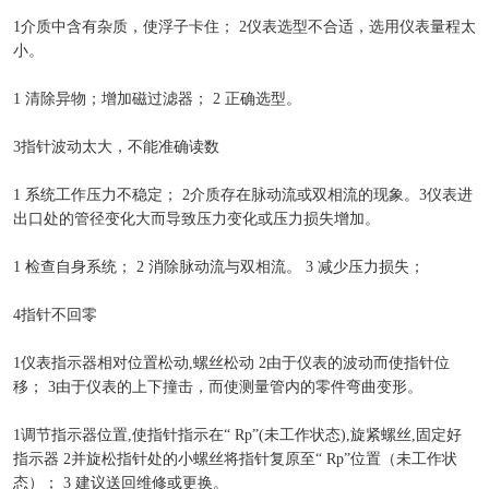
1介质中含有杂质，使浮子卡住； 2仪表选型不合适，选用仪表量程太
小。
1 清除异物；增加磁过滤器； 2 正确选型。
3指针波动太大，不能准确读数
1 系统工作压力不稳定； 2介质存在脉动流或双相流的现象。3仪表进
出口处的管径变化大而导致压力变化或压力损失增加。
1 检查自身系统； 2 消除脉动流与双相流。 3 减少压力损失；
4指针不回零
1仪表指示器相对位置松动,螺丝松动 2由于仪表的波动而使指针位
移； 3由于仪表的上下撞击，而使测量管内的零件弯曲变形。
1调节指示器位置,使指针指示在“ Rp”(未工作状态),旋紧螺丝,固定好
指示器 2并旋松指针处的小螺丝将指针复原至“ Rp”位置（未工作状
态）； 3 建议送回维修或更换。