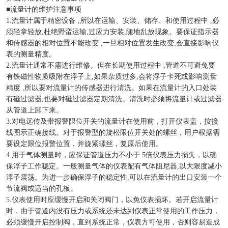
■流量计的维护注意事项
1.流量计属于精密设备 ,所以在运输、安装、储存、和使用过程中 ,必
须轻拿轻放,杜绝野蛮运输,过应力安装,随地乱放现象。要保证指示器
和传感器的相对位置不能改变 ,一旦相对位置发生改变,会直接影响仪
表的测量精度。
2.流量计通常不需进行维修。但在长期使用过程中 ,管道不可避免要
有铁磁性物质吸附在浮子上,如果杂质过多,会将浮子卡死或影响测量
精度 ,所以要对流量计的传感器进行清洗。如果在流量计的入口处装
有磁过滤器,也要对磁过滤器定期清洗。清洗时必须将流量计或过滤器
从管道上卸下来。
3.对电远传及带报警限位开关的流量计在使用前，打开仪表盖，按接
线图示正确接线。对于报警型的旋松限位开关处的螺丝，用户根据需
要设定限位报警位置，并旋紧螺丝，复原后使用。
4.用于气体测量时，应保证管道压力不小于 5倍仪表压力损失，以确
保浮子工作稳定。一般测量气体的仪表配有气体阻尼器,以大限度减小
浮子震荡。为进一步确保浮子的稳定性,可以在流量计的出口安装一个
节流阀或适当的孔板。
5.仪表使用时应缓慢开启和关闭阀门，以免仪表损坏。若开启流量计
时，由于管道内没有压力或系统还未达到仪表正常使用的工作压力，
必须缓慢开启控制阀，直到系统正常，仪表方可使用，否则容易造成