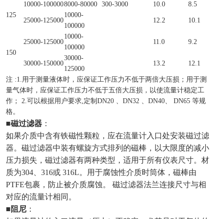
10000-100000
8000-80000
300-3000
10.0
8.5
125
10000-
25000-125000
12.2
10.1
100000
10000-
25000-125000
11.0
9.2
100000
150
30000-
30000-150000
13.2
12.1
125000
注 :1.用于测量液体时，应保证工作压力不低于两倍大压损；用于测
量气体时，应保证工作压力不低于五倍大压损，以使流量计稳定工
作； 2.可以根据用户要求,定制DN20 、DN32 、DN40、 DN65 等规
格。
■
磁过滤器
：
如果介质中含有铁磁性颗粒，应在流量计入口处安装磁过滤
器。磁过滤器中装有螺旋方式排列的磁棒，以大限度的减小
压力损失，磁过滤器有两种类型，适用于所有仪表尺寸。材
质为304、316或 316L。用于腐蚀性介质时筒体，磁棒由
PTFE包裹，防止被介质腐蚀。 磁过滤器法兰连接尺寸与相
对应的流量计相同。
■
阻尼
：