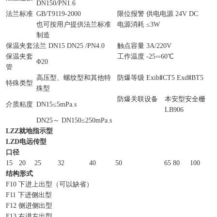
DN150/PN1.6
法兰标准
GB/T9119-2000
限位报警 供电电源 24V DC
也可按用户提供法兰标准
电源消耗 ≤3W
制造
保温夹套法兰 DN15 DN25 /PN4.0
触点容量 3A/220V
保温夹套
工作温度 -25∽60℃
Φ20
管
高压型、螺纹型和其他特
防爆等级 ExibⅡCT5 ExdⅡBT5
特殊类型
殊型
防爆关联设备
本安型安全栅
介质粘度
DN15≤5mPa.s
LB906
DN25～ DN150≤250mPa.s
LZZ
就地指示型
LZD
电远传型
口径
15
20
25
32
40
50
65
80
100
1
结构形式
F10 下进上出型（可以缺省）
F11 下进侧出型
F12 侧进侧出型
F13 右进左出型