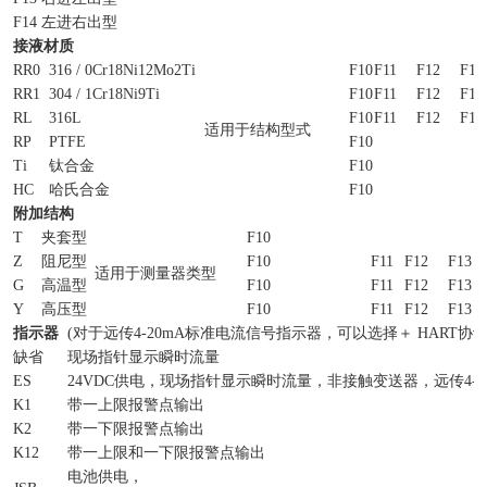
F14 左进右出型
接液材质
RR0
316 / 0Cr18Ni12Mo2Ti
F10
F11
F12
F13
RR1
304 / 1Cr18Ni9Ti
F10
F11
F12
F13
RL
316L
F10
F11
F12
F13
适用于结构型式
RP
PTFE
F10
Ti
钛合金
F10
HC
哈氏合金
F10
附加结构
T
夹套型
F10
Z
阻尼型
F10
F11
F12
F13
适用于测量器类型
G
高温型
F10
F11
F12
F13
Y
高压型
F10
F11
F12
F13
指示器
(对于远传4-20mA标准电流信号指示器，可以选择＋ HART协
缺省
现场指针显示瞬时流量
ES
24VDC供电，现场指针显示瞬时流量，非接触变送器，远传4-2
K1
带一上限报警点输出
K2
带一下限报警点输出
K12
带一上限和一下限报警点输出
电池供电，