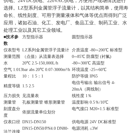
供电、24VDC供电、220VAC供电，方便用户现场情况进行
选择。LZ型系列金属管浮子流量计，以其结构简单，使用寿
命长、线性刻度、可用于测量液体和气体等优点而得到广泛
应用，诸如石油、化工、发电厂、食品工业、制药工业、水
处理工业以及其它工业领域。
■
技术参
方型指示器
圆型指示器
数
仪表型号
LZ系列金属管浮子流量计
介质温度 -80∽200℃ 标准型
测量范围
（点值）从流量表选择
0∽85℃ 防腐型 (衬氟)
水
20℃ 2.5-150,000L/h
-80∽300℃ 高温型
空气 1.013bar abs 20℃ 0.07-3000m³/h
环境温度 -25∽60℃
量程比
10： 1 5：1
防护等级 IP65
电信号输出 输出信号 4-
精度等级
1.5 2.5
20mA（两线制）
压力损失
见流量表
线性度 1％
测量管
孔板测量管 锥形测量管
温度影响 0.5％/10℃
刻度盘分
电气接口 M20×1.5 标准型
依据流量单位划分
度
仪表口径
DN15-DN150
供电电源 24V DC标准型
DN15-DN50/PN4.0 DN80-
电源消耗 ≤3W
法兰连接