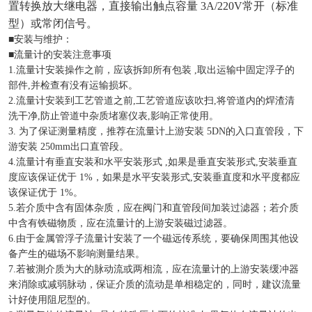
置转换放大继电器，直接输出触点容量 3A/220V常开（标准
型）或常闭信号。
■安装与维护：
■流量计的安装注意事项
1.流量计安装操作之前，应该拆卸所有包装 ,取出运输中固定浮子的
部件,并检查有没有运输损坏。
2.流量计安装到工艺管道之前,工艺管道应该吹扫,将管道内的焊渣清
洗干净,防止管道中杂质堵塞仪表,影响正常使用。
3. 为了保证测量精度，推荐在流量计上游安装 5DN的入口直管段，下
游安装 250mm出口直管段。
4.流量计有垂直安装和水平安装形式 ,如果是垂直安装形式,安装垂直
度应该保证优于 1%，如果是水平安装形式,安装垂直度和水平度都应
该保证优于 1%。
5.若介质中含有固体杂质，应在阀门和直管段间加装过滤器；若介质
中含有铁磁物质，应在流量计的上游安装磁过滤器。
6.由于金属管浮子流量计安装了一个磁远传系统，要确保周围其他设
备产生的磁场不影响测量结果。
7.若被測介质为大的脉动流或两相流，应在流量计的上游安装缓冲器
来消除或减弱脉动，保证介质的流动是单相稳定的，同时，建议流量
计好使用阻尼型的。