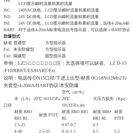
JSB
LCD显示瞬时流量和累积流量
JSC
240VAC供电，LCD显示瞬时流量和累积流量
JSD
24V DC供电，LCD显示瞬时流量和累积流量
JSE
24V DC供电，LCD显示瞬时流量和累积流量，远传4-20mA标
HART
对于远传4-20mA标准电流信号指示器，可以选择＋HART协议
防爆型式
缺省
普通型
方型指示器
Exi
本安防爆型
方型指示器
Exd
隔爆型
圆型指示器
举例：LZ□-□ □ □ □ □ □ □注：无选择项可以缺省。 LZ D-15
/F10/RR0/T/ES/HART/Exi
说明：电远传/DN15口径/下进上出型/材质 0Cr18Ni12Mo2Ti/
夹套型/4-20mA/HART协议/本安防爆
空气（m³/h）
水（L/h） 20℃ 101325Pa
20℃
大压力损失（Kpa）
口径
101325Pa.abs
材质 RRO
材质 RRO RR1
材质 RRO
材质
材质 PTFE
RR1 RL
RL
RR1 RL
PTFE
2.5-25
0.07-0.7
6.5
4-40
2.5-25
0.11-1.1
6.5
5.5