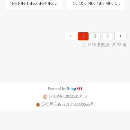
4B//10B/15B/25B/40B/50
15C/25C/40C/50C/80C/10
B/65B/80B/100B/150B液
0C 信号输出流量计
体涡轮流量计
1
2
3
共 1156 条数据
共 58 页
Powered by
Shop
XO
苏ICP备12032525号-3
苏公网安备32010402000655号
南京迪泰尔仪表机电设备有限公司版权所有 声明：网站常规报价 仅供参
考 非标产品以实际为准。