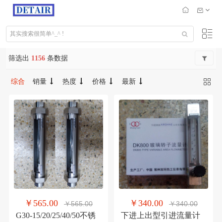
筛选出
1156
条数据
综合
销量
热度
价格
最新
￥565.00
￥340.00
￥565.00
￥340.00
G30-15/20/25/40/50不锈
下进上出型引进流量计