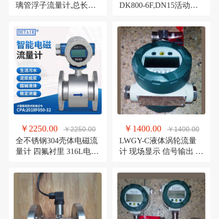
璃管浮子流量计,总长
DK800-6F,DN15活动法
375mm,玻璃转子流量计
兰连接,带调节阀流量计
￥2250.00
￥1400.00
￥2250.00
￥1400.00
全不锈钢304壳体电磁流
LWGY-C液体涡轮流量
量计 四氟衬里 316L电极
计 现场显示 信号输出 电
智能型电磁流量计
流/脉冲 水流量计