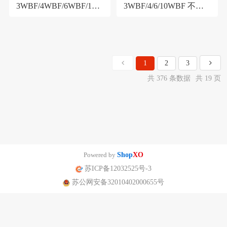
3WBF/4WBF/6WBF/10W
3WBF/4/6/10WBF 不锈
BF防腐型外螺纹玻璃转
钢外螺纹 耐腐玻璃转子
子流量计
流量计
1
2
3
共 376 条数据
共 19 页
Powered by
Shop
XO
苏ICP备12032525号-3
苏公网安备32010402000655号
南京迪泰尔仪表机电设备有限公司版权所有 声明：网站常规报价 仅供参
考 非标产品以实际为准。