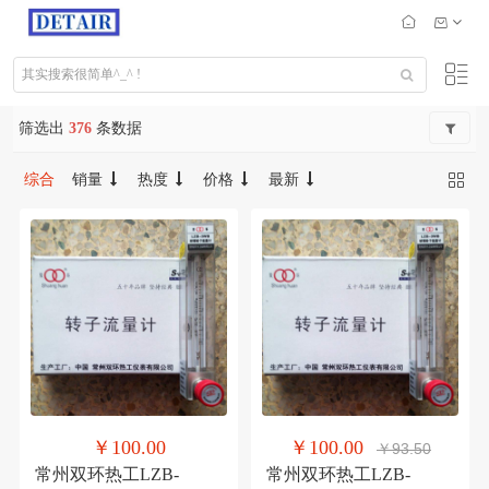
筛选出
376
条数据
综合
销量
热度
价格
最新
￥100.00
￥100.00
￥93.50
常州双环热工LZB-
常州双环热工LZB-