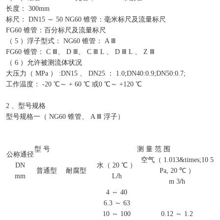
长度： 300mm
标尺： DN15 ～ 50 NG60 锥管：毫米标尺及流量标尺
FG60 锥管：百分标尺及流量标尺
（ 5 ）浮子型式： NG60 锥管： A Ⅲ
FG60 锥管： C Ⅲ、 D Ⅲ、 C Ⅲ L 、 D Ⅲ L 、 Z Ⅲ
（ 6 ）允许被测流体状况
大压力（ MPa ） :DN15 、 DN25 ： 1.0;DN40:0.9;DN50:0.7;
工作温度： -20 ℃～ + 60 ℃ 或0 ℃～ +120 ℃
2 、型号规格
型号规格一（ NG60 锥管、 A Ⅲ 浮子）
型 号
测 量 范 围
公称通径
空气（ 1.013&times;10 5
DN
水（ 20 ℃ ）
普通型
耐腐型
Pa, 20 ℃ ）
mm
L
/
h
m 3
/
h
4 ～ 40
6.3 ～ 63
10 ～ 100
0.12 ～ 1.2