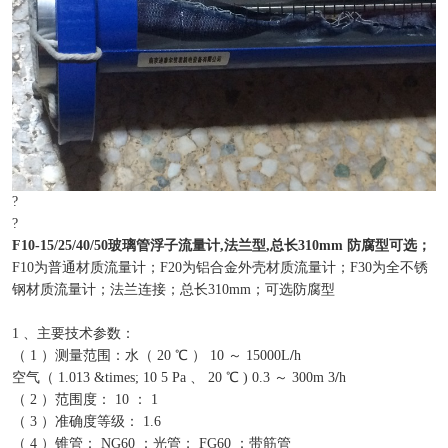
?
?
F10-15/25/40/50玻璃管浮子流量计,法兰型,总长310mm 防腐型可选；
F10为普通材质流量计；F20为铝合金外壳材质流量计；F30为全不锈
钢材质流量计；法兰连接；总长310mm；可选防腐型
1 、主要技术参数：
（ 1 ）测量范围：水（ 20 ℃ ） 10 ～ 15000L
/
h
空气（ 1.013 &times; 10 5 Pa 、 20 ℃ ) 0.3 ～ 300m 3
/
h
（ 2 ）范围度： 10 ： 1
（ 3 ）准确度等级： 1.6
（ 4 ）锥管： NG60 ：光管； FG60 ：带筋管