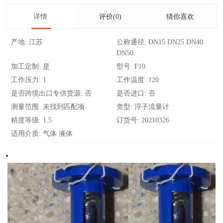
详情
评价(0)
猜你喜欢
产地:
江苏
公称通径:
DN15 DN25 DN40
DN50
加工定制:
是
型号:
F10
工作压力:
1
工作温度:
120
是否跨境出口专供货源:
否
是否进口:
否
测量范围:
未找到匹配项
类型:
浮子流量计
精度等级:
1.5
订货号:
20210326
适用介质:
气体 液体