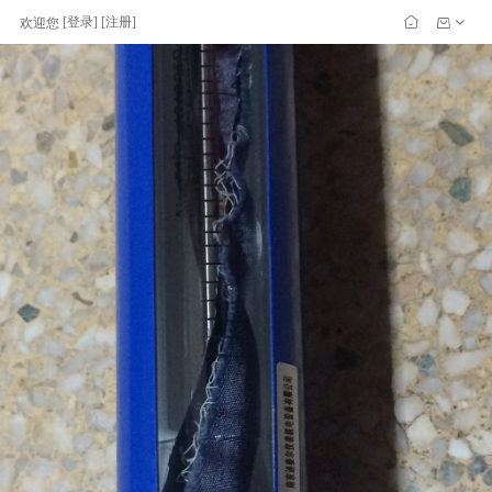
[
登录
] [
注册
]
欢迎您