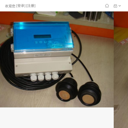
[
登录
] [
注册
]
欢迎您