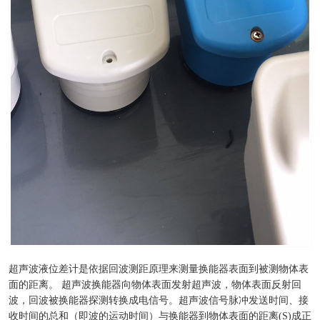
超声波液位差计是依据回波测距原理来测量换能器表面到被测物体表
面的距离。 超声波换能器向物体表面发射超声波，物体表面反射回
波，回波被换能器探测转换成电信号。超声波信号脉冲发送时间、接
收时间的总和（即波的运动时间）与换能器到物体表面的距离(S)成正