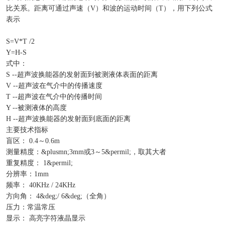
比关系。距离可通过声速（V）和波的运动时间（T），用下列公式
表示
S=V*T /2
Y=H-S
式中：
S --超声波换能器的发射面到被测液体表面的距离
V --超声波在气介中的传播速度
T --超声波在气介中的传播时间
Y --被测液体的高度
H --超声波换能器的发射面到底面的距离
主要技术指标
盲区： 0.4～0.6m
测量精度：&plusmn;3mm或3～5&permil;，取其大者
重复精度： 1&permil;
分辨率：1mm
频率： 40KHz / 24KHz
方向角： 4&deg;/ 6&deg;（全角）
压力：常温常压
显示： 高亮字符液晶显示