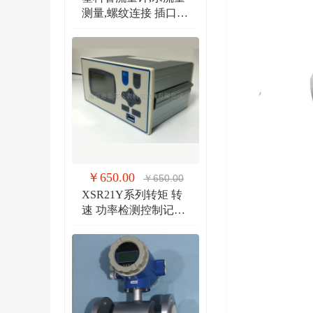
测量,螺纹连接 插口连
接 法兰连接流量计
￥650.00
￥650.00
XSR21Y系列转矩 转
速 功率检测控制记录
仪 扭矩、转速双输入