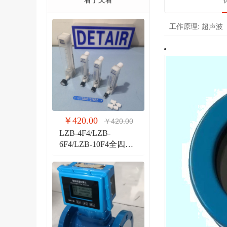
看了又看
工作原理:
超声波
￥420.00
￥420.00
LZB-4F4/LZB-
6F4/LZB-10F4全四氟
玻璃转子流量计 液体
气体玻璃管PVDF流量
计