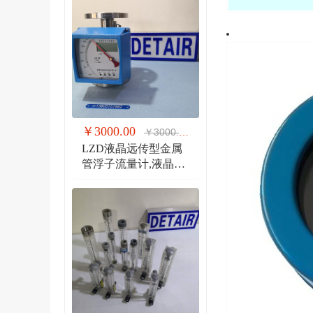
￥3000.00
￥3000.00
LZD液晶远传型金属
管浮子流量计,液晶显
示,防爆远传金属管流
量计