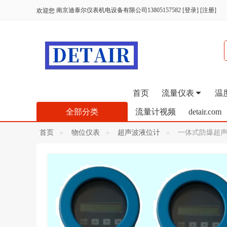
南京迪泰尔仪表机电设备有限公司13805157582
[
登录
] [
注册
]
欢迎您
首页
流量仪表
温
全部分类
流量计视频
detair.com
首页
物位仪表
超声波液位计
一体式防爆超声