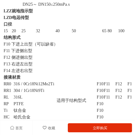
DN25～ DN150≤250mPa.s
LZZ
就地指示型
LZD
电远传型
口径
15
20
25
32
40
50
65
80
100
1
结构形式
F10 下进上出型（可以缺省）
F11 下进侧出型
F12 侧进侧出型
F13 右进左出型
F14 左进右出型
接液材质
RR0
316 / 0Cr18Ni12Mo2Ti
F10
F11
F12
F13
RR1
304 / 1Cr18Ni9Ti
F10
F11
F12
F13
RL
316L
F10
F11
F12
F13
适用于结构型式
RP
PTFE
F10
Ti
钛合金
F10
HC
哈氏合金
F10
附加结构
首页
收藏
立即购买
T
夹套型
F10