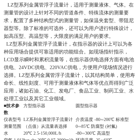
LZ型系列金属管浮子流量计，适用于测量液体、气体。在
测量管的设计上针对不同的管道条件、特殊流体的测量要
求，配置了多种结构型式的测量管，如保温夹套型、带阻尼
器型等。除了标准的可选外，还可以为用户进行特殊设计，
如高压型、高温型等，大限度的满足用户的要求。
LZ型系列金属管浮子流量计，在指示器的设计上可以为各
种应用场合提供可靠适用的功能组合。如现场指针指示，
LCD显示瞬时和累积流量等，在指示器供电选择方面有电池
供电、24VDC供电、220VAC供电，方便用户现场情况进行
选择。LZ型系列金属管浮子流量计，以其结构简单，使用寿
命长、线性刻度、可用于测量液体和气体等优点而得到广泛
应用，诸如石油、化工、发电厂、食品工业、制药工业、水
处理工业以及其它工业领域。
■
技术参
方型指示器
圆型指示器
数
仪表型号
LZ系列金属管浮子流量计
介质温度 -80∽200℃ 标准型
测量范围
（点值）从流量表选择
0∽85℃ 防腐型 (衬氟)
水
20℃ 2.5-150,000L/h
-80∽300℃ 高温型