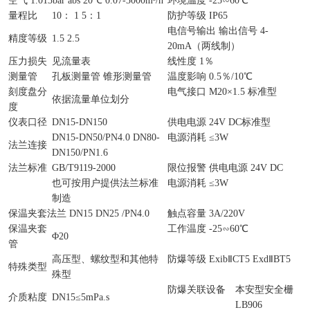
空气 1.013bar abs 20℃ 0.07-3000m³/h
环境温度 -25∽60℃
量程比
10： 1 5：1
防护等级 IP65
电信号输出 输出信号 4-
精度等级
1.5 2.5
20mA（两线制）
压力损失
见流量表
线性度 1％
测量管
孔板测量管 锥形测量管
温度影响 0.5％/10℃
刻度盘分
电气接口 M20×1.5 标准型
依据流量单位划分
度
仪表口径
DN15-DN150
供电电源 24V DC标准型
DN15-DN50/PN4.0 DN80-
电源消耗 ≤3W
法兰连接
DN150/PN1.6
法兰标准
GB/T9119-2000
限位报警 供电电源 24V DC
也可按用户提供法兰标准
电源消耗 ≤3W
制造
保温夹套法兰 DN15 DN25 /PN4.0
触点容量 3A/220V
保温夹套
工作温度 -25∽60℃
Φ20
管
高压型、螺纹型和其他特
防爆等级 ExibⅡCT5 ExdⅡBT5
特殊类型
殊型
防爆关联设备
本安型安全栅
介质粘度
DN15≤5mPa.s
LB906