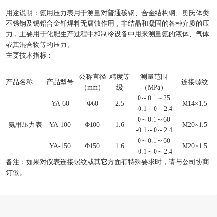
用途说明：氨用压力表用于测量对普通碳钢、合金结构钢、奥氏体类
不锈钢及锡铅合金钎焊料无腐蚀作用，非结晶和凝固的各种介质的压
力，主要用于化肥生产过程中和制冷设备中用来测量氨的液体、气体
或其混合物等的压力。
主要技术指标：
公称直径
精度等
测量范围
产品名称
产品型号
连接螺纹
（mm）
级
（MPa）
0～0.1～25
YA-60
Φ60
2.5
M14×1.5
-0.1～0～2.4
0～0.1～60
氨用压力表
YA-100
Φ100
1.6
M20×1.5
-0.1～0～2.4
0～0.1～60
YA-150
Φ150
1.6
M20×1.5
-0.1～0～2.4
备注：如果对仪表连接螺纹或其它方面有特殊要求时，请与公司协商
订做。