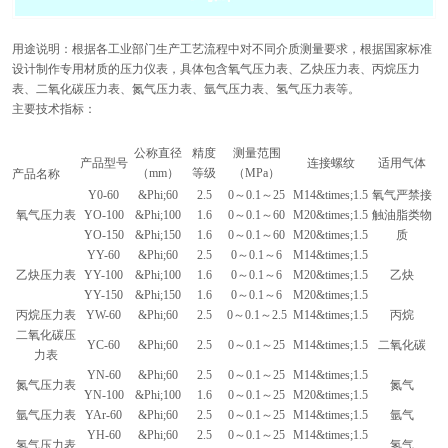
用途说明：根据各工业部门生产工艺流程中对不同介质测量要求，根据国家标准
设计制作专用材质的压力仪表，具体包含氧气压力表、乙炔压力表、丙烷压力
表、二氧化碳压力表、氮气压力表、氩气压力表、氢气压力表等。
主要技术指标：
公称直径
精度
测量范围
产品型号
连接螺纹
适用气体
（mm）
等级
（MPa）
产品名称
Y0-60
&Phi;60
2.5
0
～0.1～25
M14
&times;1.5
氧气严禁接
氧气压力表
YO-100
&Phi;100
1.6
0
～0.1～60
M20
&times;1.5
触油脂类物
YO-150
&Phi;150
1.6
0
～0.1～60
M20
&times;1.5
质
YY-60
&Phi;60
2.5
0
～0.1～6
M14
&times;1.5
乙炔压力表
YY-100
&Phi;100
1.6
0
～0.1～6
M20
&times;1.5
乙炔
YY-150
&Phi;150
1.6
0
～0.1～6
M20
&times;1.5
丙烷压力表
YW-60
&Phi;60
2.5
0
～0.1～2.5
M14
&times;1.5
丙烷
二氧化碳压
YC-60
&Phi;60
2.5
0
～0.1～25
M14
&times;1.5
二氧化碳
力表
YN-60
&Phi;60
2.5
0
～0.1～25
M14
&times;1.5
氮气压力表
氮气
YN-100
&Phi;100
1.6
0
～0.1～25
M20
&times;1.5
氩气压力表
YAr-60
&Phi;60
2.5
0
～0.1～25
M14
&times;1.5
氩气
YH-60
&Phi;60
2.5
0
～0.1～25
M14
&times;1.5
氢气压力表
氢气