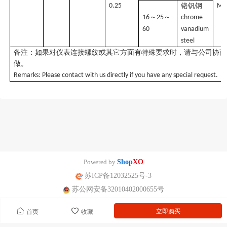
0.25
铬钒钢
M2
～
～
16
25
chrome
60
vanadium
steel
备注：如果对仪表连接螺纹或其它方面有特殊要求时，请与公司协商
做。
Remarks: Please contact with us directly if you have any special request.
Powered by
Shop
XO
苏ICP备12032525号-3
苏公网安备32010402000655号
立即购买
首页
收藏