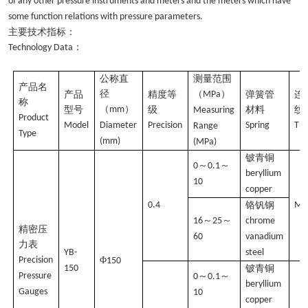
of any other pressure instruments and meters and the meters which have
some function relations with pressure parameters.
主要技术指标：
：
Technology Data
公称直
测量范围
产品名
径
（
）
产品
精度等
MPa
弹簧管
连
称
（
）
型号
mm
级
材料
纹
Measuring
Product
Model
Diameter
Precision
Spring
Th
Range
Type
(mm)
(MPa)
铍青铜
～
～
0
0.1
beryllium
10
copper
0.4
铬钒钢
M2
～
～
16
25
chrome
精密压
60
vanadium
力表
YB-
steel
Precision
Φ
150
150
铍青铜
Pressure
～
～
0
0.1
beryllium
Gauges
10
copper