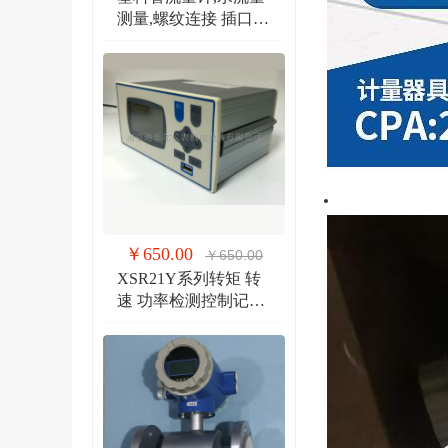
测量,螺纹连接 插口连
接 法兰连接流量计
￥650.00
￥650.00
XSR21Y系列转矩 转
速 功率检测控制记录
仪 扭矩、转速双输入