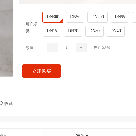
DN300
DN50
DN200
DN65
颜色分
DN15
DN20
DN80
DN40
类
库存
50
台
数量
-
+
立即购买
收藏