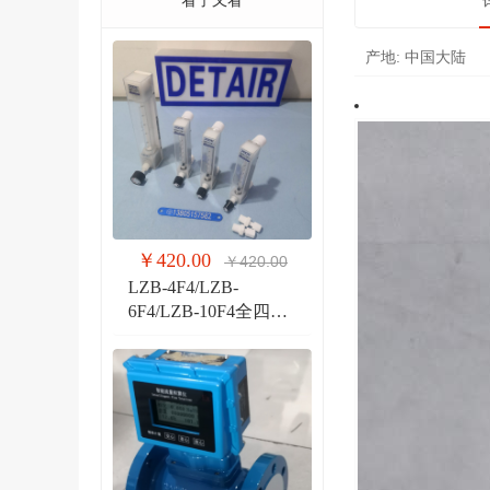
看了又看
产地:
中国大陆
￥420.00
￥420.00
LZB-4F4/LZB-
6F4/LZB-10F4全四氟
玻璃转子流量计 液体
气体玻璃管PVDF流量
计