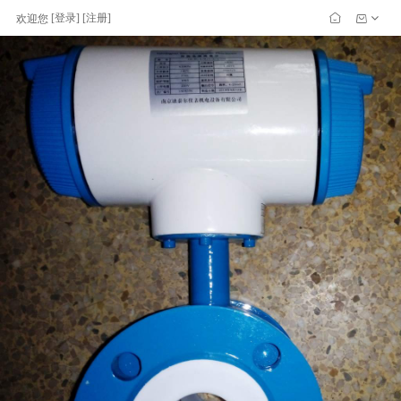
[
登录
] [
注册
]
欢迎您