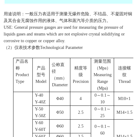
用途说明：一般压力表适用于测量无爆炸危险、不结晶、不凝固对铜
及其合金无腐蚀作用的液体、气体和蒸汽等介质的压力。
USE: General pressure gauges are used for measuring the pressure of
liquids gases and steams which are not explosive crystal solidifying or
corrosive to copper or copper alloy.
（
2
）仪表技术参数
Technological Parameter
产品名
测量范围
公称直
称
产品
精度等
（
Mpa
）
连接螺
径
Product
型号
级
Measuring
纹
（
mm
）
Type
Model
Precision
Range
Thread
Diameter
(Mpa)
Y-40
0
～0.1～
Φ40
4
M10
×
1
Y-40Z
10
Y-50
0
～
0.1
～
Φ50
2.5
M14
×
1.5
Y-50Z
25
Y-60
Φ60
2.5
0
～0.1～
Y-60T
60
Y-60Z
Φ60
2.5
M14
×
1.5