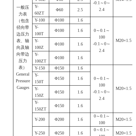
-0.1
～0～
Y-
一般压
2.4
Φ60
2.5
60ZT
力表
Y-100
Φ100
1.6
（包含
Y-
径向带
Φ100
1.6
0
～0.1～
100T
边压力
100
M20
×
1.5
表、轴
Y-
-0.1
～0～
Φ100
1.6
向及轴
100Z
2.4
向带边
Y-
Φ100
1.6
压力
100ZT
表）
Y-150
Φ150
1.6
General
Y-
Φ150
1.6
0
～0.1～
Pressure
150T
100
Gauges
M20
×
1.5
Y-
-0.1
～0～
Φ150
1.6
150Z
2.4
Y-
Φ150
1.6
150ZT
0
～0.1～
Y-200
Φ200
1.6
M20
×
1.5
100
0
～0.1～
Y-250
Φ250
1.6
M20
×
1.5