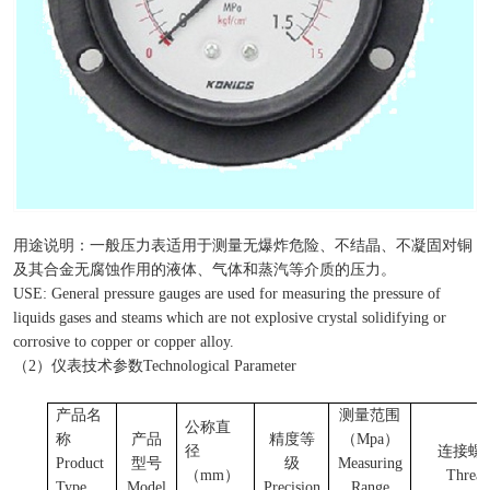
用途说明：一般压力表适用于测量无爆炸危险、不结晶、不凝固对铜
及其合金无腐蚀作用的液体、气体和蒸汽等介质的压力。
USE: General pressure gauges are used for measuring the pressure of
liquids gases and steams which are not explosive crystal solidifying or
corrosive to copper or copper alloy.
（
2
）仪表技术参数
Technological Parameter
产品名
测量范围
公称直
称
产品
精度等
（
Mpa
）
径
连接螺
Product
型号
级
Measuring
（
mm
）
Threa
Type
Model
Precision
Range