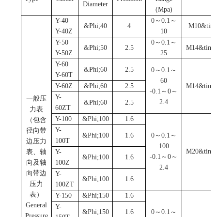
Diameter
(Mpa)
Y-40
0
～0.1～
&Phi;40
4
M10
&time
Y-40Z
10
Y-50
0
～
0.1
～
&Phi;50
2.5
M14
&time
Y-50Z
25
Y-60
&Phi;60
2.5
0
～0.1～
Y-60T
60
Y-60Z
&Phi;60
2.5
M14
&time
-0.1
～0～
Y-
一般压
2.4
&Phi;60
2.5
60ZT
力表
Y-100
&Phi;100
1.6
（包含
Y-
径向带
&Phi;100
1.6
0
～0.1～
100T
边压力
100
M20
&time
表、轴
Y-
-0.1
～0～
&Phi;100
1.6
向及轴
100Z
2.4
向带边
Y-
&Phi;100
1.6
压力
100ZT
表）
Y-150
&Phi;150
1.6
General
Y-
&Phi;150
1.6
0
～0.1～
Pressure