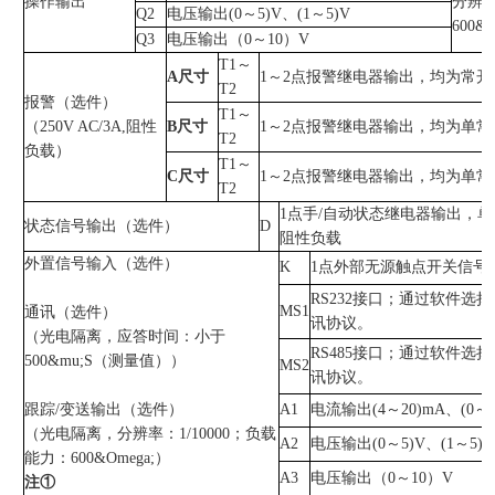
操作输出
分辨率
Q2
电压输出(0～5)V、(1～5)V
600&O
Q3
电压输出（0～10）V
T1～
A尺寸
1～2点报警继电器输出，均为常开
T2
报警（选件）
T1～
（250V AC/3A,阻性
B尺寸
1～2点报警继电器输出，均为单常
T2
负载）
T1～
C尺寸
1～2点报警继电器输出，均为单常
T2
1点手/自动状态继电器输出，单常
状态信号输出（选件）
D
阻性负载
外置信号输入（选件）
K
1点外部无源触点开关信号
RS232接口；通过软件选择TCA
MS1
通讯（选件）
讯协议。
（光电隔离，应答时间：小于
RS485接口；通过软件选择TCA
500&mu;S（测量值））
MS2
讯协议。
跟踪/变送输出（选件）
A1
电流输出(4～20)mA、(0～1
（光电隔离，分辨率：1/10000；负载
A2
电压输出(0～5)V、(1～5)V
能力：600&Omega;）
A3
电压输出（0～10）V
注①