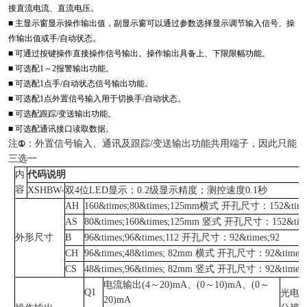
接直流电流、直流电压。
■ 主显示窗显示操作输出值，副显示窗可以通过参数选择显示调节输入信号、操
作输出值或手/自动状态。
■ 可通过按键操作直接操作信号输出。操作输出具备上、下限限幅功能。
■ 可选配1～2报警输出功能。
■ 可选配1点手/自动状态信号输出功能。
■ 可选配1点外置信号输入用于切换手/自动状态。
■ 可选配跟踪/变送输出功能。
■ 可选配通讯接口读取数据。
注
：外置信号输入、通讯及跟踪/变送输出功能共用端子，因此只能
①
三选一
内
代码说明
容
XSHBW-
双4位LED显示；0.2级显示精度；测控速度0.1秒
AH
160&times;80&times;125mm横式 开孔尺寸：152&time
AS
80&times;160&times;125mm 竖式 开孔尺寸：152&time
外形尺寸
B
96&times;96&times;112 开孔尺寸：92&times;92
CH
96&times;48&times; 82mm 横式 开孔尺寸：92&times;
CS
48&times;96&times; 82mm 竖式 开孔尺寸：92&times;
电流输出(4～20)mA、(0～10)mA、(0～
Q1
光电
20)mA