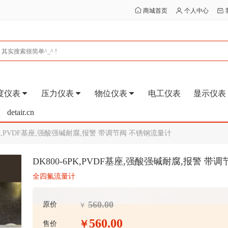
商城首页
个人中心
度仪表
压力仪表
物位仪表
电工仪表
显示仪表
detair.cn
6PK,PVDF基座,强酸强碱耐腐,报警 带调节阀 不锈钢流量计
DK800-6PK,PVDF基座,强酸强碱耐腐,报警 
全四氟流量计
560.00
原价
￥
560.00
￥
售价