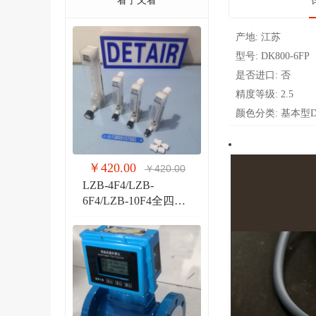
看了又看
产地:
江苏
型号:
DK800-6FP
是否进口:
否
精度等级:
2.5
颜色分类:
基本型DK
￥420.00
￥420.00
LZB-4F4/LZB-
6F4/LZB-10F4全四氟
玻璃转子流量计 液体
气体玻璃管PVDF流量
计