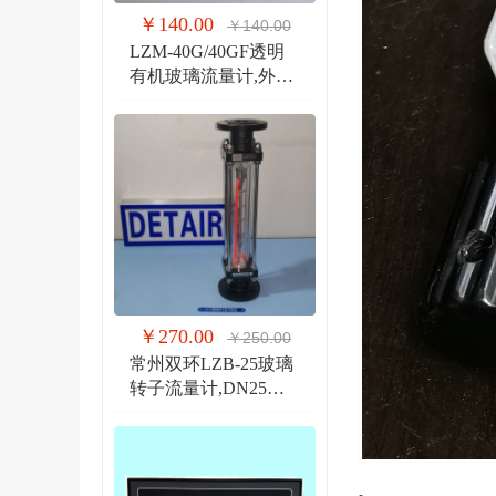
￥140.00
￥140.00
LZM-40G/40GF透明
有机玻璃流量计,外螺
纹G1 1/2管道式流量
计
￥270.00
￥250.00
常州双环LZB-25玻璃
转子流量计,DN25法
兰 玻璃管浮子流量计