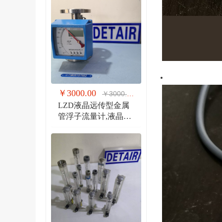
￥3000.00
￥3000.00
LZD液晶远传型金属
管浮子流量计,液晶显
示,防爆远传金属管流
量计