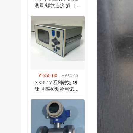
测量,螺纹连接 插口连
接 法兰连接流量计
￥650.00
￥650.00
XSR21Y系列转矩 转
速 功率检测控制记录
仪 扭矩、转速双输入