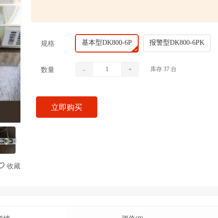
基本型DK800-6P
报警型DK800-6PK
规格
库存
37
台
数量
-
+
立即购买
收藏