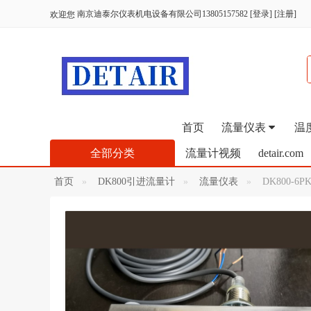
南京迪泰尔仪表机电设备有限公司13805157582
[
登录
] [
注册
]
欢迎您
首页
流量仪表
温
全部分类
流量计视频
detair.com
首页
DK800引进流量计
流量仪表
DK800-