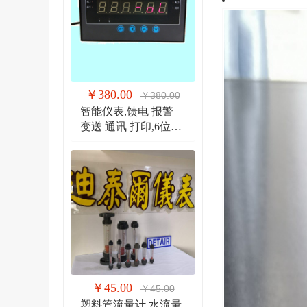
￥380.00
￥380.00
智能仪表,馈电 报警
变送 通讯 打印,6位显
示仪 DTR900EW
￥45.00
￥45.00
塑料管流量计,水流量