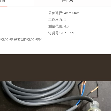
详情
评价(0)
公称通径:
4mm 6mm
工作压力:
1
测量范围:
4.3
订货号:
20210321
800-6P,报警型DK800-6PK