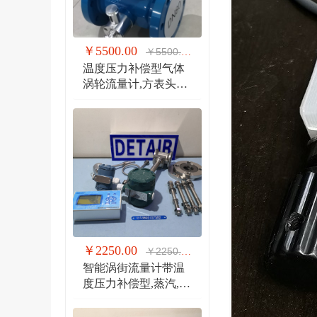
￥5500.00
￥5500.00
温度压力补偿型气体
涡轮流量计,方表头防
爆气体涡轮流量计
￥2250.00
￥2250.00
智能涡街流量计带温
度压力补偿型,蒸汽,气
体 液体 分体式涡街流
量计