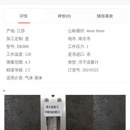
详情
评价(0)
猜你喜欢
产地:
江苏
公称通径:
4mm 6mm
加工定制:
是
地市:
南京市
型号:
DK800
工作压力:
1
工作温度:
120
是否进口:
否
测量范围:
4.3
类型:
浮子流量计
精度等级:
2.5
订货号:
20210321
适用介质:
气体 液体