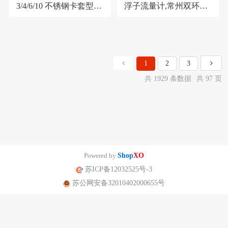
3/4/6/10 不锈钢卡套型微
浮子流量计,常州双环
流量玻璃转子流量计
DK800-6F防腐玻璃转子
流量计
1
2
3
共 1929 条数据
共 97 页
Powered by
Shop
XO
苏ICP备12032525号-3
苏公网安备32010402000655号
南京迪泰尔仪表机电设备有限公司版权所有 声明：网站常规报价 仅供参
考 非标产品以实际为准。