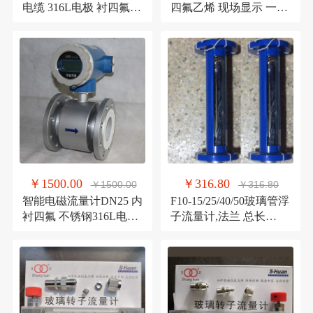
电缆 316L电极 衬四氟
四氟乙烯 现场显示 一体
方型表头 法兰流量计
型法兰流量计
￥1500.00
￥316.80
￥1500.00
￥316.80
智能电磁流量计DN25 内
F10-15/25/40/50玻璃管浮
衬四氟 不锈钢316L电极
子流量计,法兰 总长
一体型 水流量计
310mm玻璃转子流量计