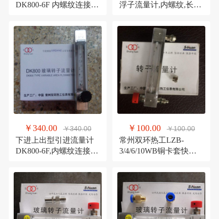
DK800-6F 内螺纹连接
浮子流量计,内螺纹,长
四氟密封耐腐流量计
375mm G10-
15F/25F/40F/50F耐腐型
流量计
￥340.00
￥100.00
￥340.00
￥100.00
下进上出型引进流量计
常州双环热工LZB-
DK800-6F,内螺纹连接,
3/4/6/10WB铜卡套快插
四氟密封防腐流量计
型玻璃转子流量计