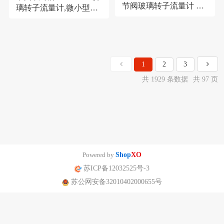
节阀玻璃转子流量计 气
璃转子流量计,微小型气
体液体玻璃管流量计
体/液体玻璃管流量计
1
2
3
共 1929 条数据
共 97 页
Powered by
Shop
XO
苏ICP备12032525号-3
苏公网安备32010402000655号
南京迪泰尔仪表机电设备有限公司版权所有 声明：网站常规报价 仅供参
考 非标产品以实际为准。