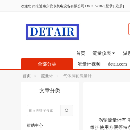
欢迎您
南京迪泰尔仪表机电设备有限公司13805157582
[
登录
]
[
注册
]
首页
流量仪表
温
全部分类
流量计视频
detair.com
首页
流量计
气体涡轮流量计
文章分类
涡轮流量计有 液
帮助中心
维护使用方便等特点，广