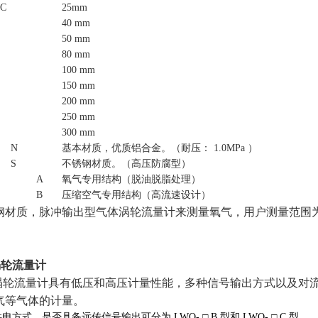
/C
25mm
40 mm
50 mm
80 mm
100 mm
150 mm
200 mm
250 mm
300 mm
N
基本材质，优质铝合金。（耐压： 1.0MPa ）
S
不锈钢材质。（高压防腐型）
A
氧气专用结构（脱油脱脂处理）
B
压缩空气专用结构（高流速设计）
，脉冲输出型气体涡轮流量计来测量氧气，用户测量范围为 10 -35m 3
体涡轮流量计
型气体涡轮流量计具有低压和高压计量性能，多种信号输出方式以及
气等气体的计量。
式、是否具备远传信号输出可分为 LWQ- □ B 型和 LWQ- □ C 型。