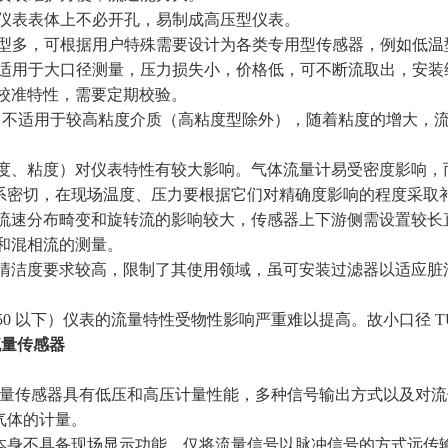
量，仪表表体上不必开孔，易制成高压型仪表。
器类型多，可根据用户特殊需要设计为各类专用型传感器，例如低
型，适用于大口径测量，压力损失小，价格低，可不断流取出，安
持校准特性，需要定期校验。
TUF 不适用于较高粘度介质（高粘度型除外），随着粘度的增大
（密度、粘度）对仪表特性有较大影响。气体流量计易受密度影响
系密切，在现场温度、压力要根据它们对精确度影响的程度采取
来流流速分布畸变和旋转流的影响较大，传感器上下游侧需设置较
流和混相流的测量。
质的清洁度要求较高，限制了其使用领域，虽可安装过滤器以适应
N 50 以下）仪表的流量特性受物性影响严重难以提高。故小口径 
流量传感器
轮流量传感器具有低压和高压计量性能，多种信号输出方式以及对
气体的计量。
本身不具备现场显示功能，仅将流量信号以脉冲信号的方式远传