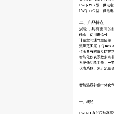
LWQ- □ B 型：供
LWQ- □ C 型：供
二、产品特点
涡轮，具有更高的
轴承，使用寿命长
计量室与通气室隔绝
流量范围宽（ Q max 
仪表具有防爆及防护功能，防爆
智能化仪表系数多点
系统低功耗工作，一节 3
仪表系数、累计流量
智能温压补偿一体化
一、概述
LWQ-D 有低压和