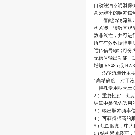
自动注油器润滑保
高分辨率的脉冲信号，口径
智能涡轮流量计 
构紧凑、读数直观
数非线性，并可进行
所有有效数据掉电后
远传信号输出可分为 LW
无信号输出功能；LW
增加 RS485 或 HA
涡轮流量计主要
1高精确度，对于液体一般为
，特殊专用型为土 0 
2 ）重复性好，短期
结算中是优先选用
3 ）输出脉冲频
4 ）可获得很高的频率
5 ) 范围度宽，中大口径可
6 ) 结构紧凑轻