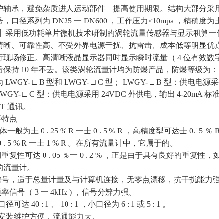
护轴承，避免杂质进人运动部件，提高使用期限。结构大部分采
系列为 DN25 一 DN600 ，工作压力≤10mpa ，精确度为土 1 % 
采用低功耗单片微机技术研制的涡轮流量传感器与显示积算一
清晰、可靠性高、不受外界电源干扰、抗雷击、成本低等明显优
现场修正。高清晰液晶显示器同时显示瞬时流量（ 4 位有效数字
保持 10 年不丢。该类涡轮流量计均为防爆产品，防爆等级为： Ex
GY- □ B 型和 LWGY- □ C 型； LWGY- □ B 型：供电电
GY- □ C 型：供电电源采用 24VDC 外供电，输出 4-20
RT 通讯。
特点
土 0 . 25 % R 一士 0 . 5 % R ，高精度型可达士 0.15 ％ 
. 5 % R 一土 1 % R 。在所有流量计中，它属于的。
重复性可达 0 . 05 ％一 0 . 2 % ，正是由于具有良好的
的流量计。
率信号，适于总量计量及与计算机连接，无零点漂移，抗干扰能力
信号（ 3 一 4kHz ) ，信号分辨力强。
达 40 : 1 、 10 : 1 ，小口径为 6 : 1 或 5 : 1 。
巧，安装维护方便，流通能力大。