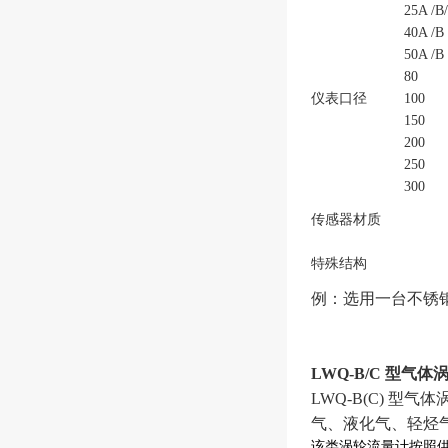
25A /B
40A /B
50A /B
80
仪表口径
100
150
200
250
300
传感器材质
特殊结构
例：选用一台不锈钢材质
LWQ-B/C 型气
LWQ-B(C) 
气、液化气、轻烃
该类涡轮流量计按照供电方