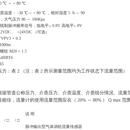
30 ℃ ～ + 80 ℃
质温度： -30 ℃～ + 80 ℃ ，相对湿度 5 ％～ 90
，大气压力 86 ～ 106Kpa
线制脉冲频率信号，低电平≤ 0.8V 高电平≥ 8V
12VDC 、 +24VDC （可选）
TVPV3 × 0.3
 1000m
螺纹 M20 × 1.5
xdIIBT6
65
作压力：表 2 （注：表 2 所示测量范围均为工作状态下流量范围）
根据管道公称压力、介质压力、介质温度、介质组分情况、流量
佳，流量计的使用流量范围应在（ 20% ～ 80% ） Q max 
说 明
/ □
/ □
脉冲输出型气体涡轮流量传感器