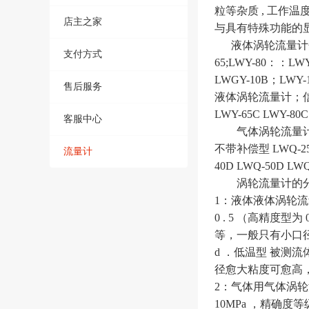
粒等杂质 , 工作温度下
店主之家
与具有特殊功能的显
液体涡轮流量计分类传感器
支付方式
65;LWY-80：：L
LWGY-10B；LWY-15
售后服务
液体涡轮流量计；信号输出
LWY-65C LWY-80C
客服中心
气体涡轮流量计电池供电
不带补偿型 LWQ-25
流量计
40D LWQ-50D LW
涡轮流量计的
1：液体液体涡轮流量计
0 . 5 （高精度型
等，一般只有小口径产
d ．低温型 被测流
径愈大粘度可愈高
2：气体用气体涡轮流量
10MPa ，精确度