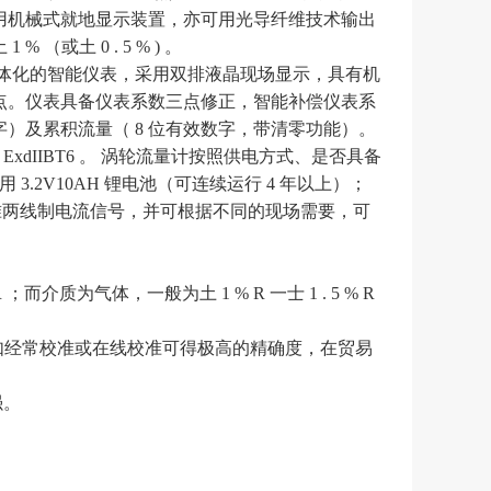
用机械式就地显示装置，亦可用光导纤维技术输出
（或土 0 . 5 % ) 。
体化的智能仪表，采用双排液晶现场显示，具有机
点。仪表具备仪表系数三点修正，智能补偿仪表系
）及累积流量（ 8 位有效数字，带清零功能）。
dIIBT6 。 涡轮流量计按照供电方式、是否具备
源采用 3.2V10AH 锂电池（可连续运行 4 年以上）；
mA 标准两线制电流信号，并可根据不同的现场需要，可
R ；而介质为气体，一般为土 1 % R 一士 1 . 5 % R
重复性，如经常校准或在线校准可得极高的精确度，在贸易
强。