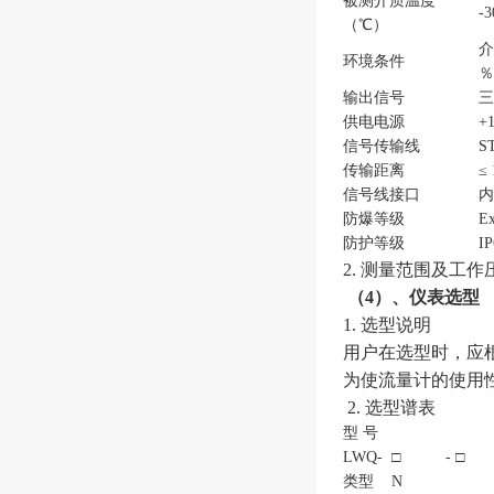
被测介质温度
-
（℃）
介
环境条件
％
输出信号
三
供电电源
+
信号传输线
S
传输距离
≤
信号线接口
内
防爆等级
E
防护等级
IP
2. 测量范围及工
（4）、仪表选型
1. 选型说明
用户在选型时，应
为使流量计的使用性能
2. 选型谱表
型 号
LWQ-
□
- □
类型
N