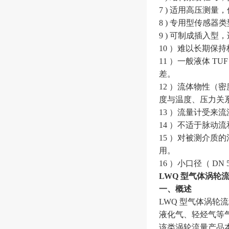
7 ) 适用高压测
8 ) 专用型传感
9 ) 可制成插入
10 ）难以长期保
11 ）一般液体 
差。
12 ）流体物性
度与温度、压力关
13 ）流量计受
14 ）不适于脉动
15 ）对被测介
用。
16 ）小口径（ D
LWQ 型气体涡轮
一、概述
LWQ 型气体涡
液化气、轻烃气等
该类涡轮流量产品