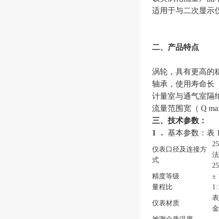
适用于与二次显示仪、
二、产品特点
涡轮，具有更高的
轴承，使用寿命长
计量室与通气室隔
流量范围宽（ Q max
三、技术参数：
1 ．
基本参数：表 
2
仪表口径及连接方
法
式
2
精度等级
±
量程比
1:
表
仪表材质
金