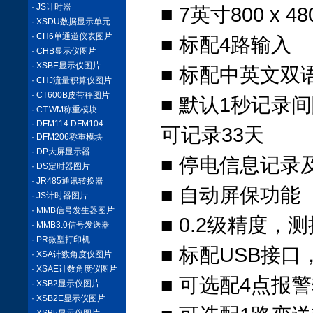
· JS计时器
■ 7英寸800 x
· XSDU数据显示单元
· CH6单通道仪表图片
■ 标配4路输入
· CHB显示仪图片
· XSBE显示仪图片
■ 标配中英文
· CHJ流量积算仪图片
· CT600B皮带秤图片
■ 默认1秒记录间
· CT.WM称重模块
· DFM114 DFM104
可记录33天
· DFM206称重模块
· DP大屏显示器
■ 停电信息记录
· DS定时器图片
· JR485通讯转换器
■ 自动屏保功能
· JS计时器图片
· MMB信号发生器图片
■ 0.2级精度，
· MMB3.0信号发送器
· PR微型打印机
■ 标配USB接
· XSA计数角度仪图片
· XSAE计数角度仪图片
■ 可选配4点
· XSB2显示仪图片
· XSB2E显示仪图片