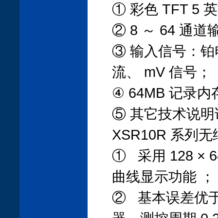
① 彩色 TFT 5 
② 8 ～ 64 通道
③ 输入信号：
流、 mV 信号；
④ 64MB 记录内
⑤ 其它技术说明
XSR10R 系列
① 采用 128 
曲线显示功能 ；
② 基本误差优于± 0