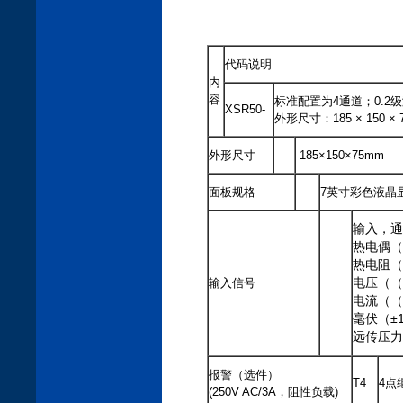
XSR50彩色无纸
代码说明
内
容
标准配置为4通道；0.2
XSR50-
外形尺寸：185 × 150 ×
外形尺寸
185×150×75m
面板规格
7英寸彩色液晶显
输入，通
热电偶（K/
热电阻（Pt
输入信号
电压（（0
电流（（4
毫伏（±1
远传压力
报警（选件）
T4
4点
(250V AC/3A，阻性负载)