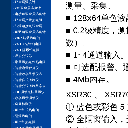
· 双金属温度计
测量、采集。
· WS双金属温度计
· 电接点双金属温度计
■ 128ⅹ64单色
· 双金属指示热电阻
· 防爆电接点双金属
■ 0.2级精度，测
· 可调角双金属温度计
· WRK铠装热电偶
数）。
· WZPK铠装铂电阻
· WZP隔爆铂电阻
■ 1~4通道输入
· 温度变送器
· 带显示热电偶热电阻
■ 可选配报警、
· 智能流量积算仪
· 智能数字显示仪表
■ 4Mb内存。
· 智能位式控制仪
· 智能变送控制数字表
· PID调节光柱显示仪
XSR30 、 XS
· 数字显示调节仪
· 巡回检测仪
① 蓝色或彩色 5
· 可拆卸式热电偶
· 隔爆热电偶
② 全隔离输入
· 可拆卸热电阻