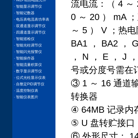
· WZP铂热电阻元件
流电流：（ 4 ～ 2
· 智能显示调节仪
· 智能记数器
0 ～ 20 ） mA
· 电压表电流表功率表
· 双通道显示调节仪
～ 5 ） V ；热电阻
· 四通道显示调节仪
· 智能巡检仪
BA1 ， BA2 ， 
· 智能光柱调节仪
· 智能闪光报警仪
， N ， E ，
· 智能操作器
· 智能流量积算仪
号或分度号需在
· 数字显示调节仪
· 位式光柱显示仪表
③ 1 ～ 16 通道
· 自整定PID调节仪
· 温度控制仪表
转换器
· 智能仪表图片
④ 64MB 记录内
⑤ U 盘转贮接口
⑥ 外形尺寸： 144 