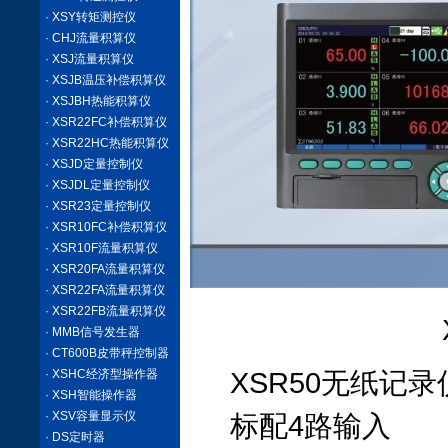
· XSY转矩测控仪
· CHJ流量积算仪
· XSJ流量积算仪
· XSJB温压补偿积算仪
· XSJBH热能积算仪
· XSR22FC补偿积算仪
· XSR22HC热能积算仪
· XSJD定量控制仪
· XSJDL定量控制仪
· XSR23定量控制仪
· XSR10FC补偿积算仪
· XSR10F流量积算仪
· XSR20FA流量积算仪
· XSR22FA流量积算仪
· XSR22FB流量积算仪
· MMB信号发生器
· CT600B皮带秤控制器
· XSHC经济型操作器
XSR50无纸记录
· XSH智能操作器
· XSV容量显示仪
标配4路输入
· DS定时器