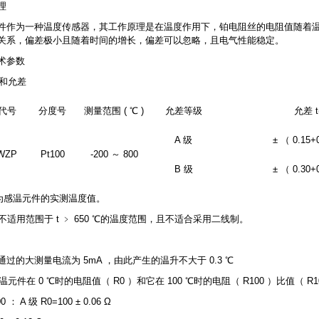
理
件作为一种温度传感器，其工作原理是在温度作用下，铂电阻丝的电阻值随着
关系，偏差极小且随着时间的增长，偏差可以忽略，且电气性能稳定。
术参数
围和允差
代号
分度号
测量范围 ( ℃ )
允差等级
允差 t
A 级
± （ 0.15+0
WZP
Pt100
-200 ～ 800
B 级
± （ 0.30+0
t| 为感温元件的实测温度值。
差不适用范围于 t ﹥ 650 ℃的温度范围，且不适合采用二线制。
过的大测量电流为 5mA ，由此产生的温升不大于 0.3 ℃
温元件在 0 ℃时的电阻值（ R0 ）和它在 100 ℃时的电阻（ R100 ）比值（ R10
 ： A 级 R0=100 ± 0.06 Ω