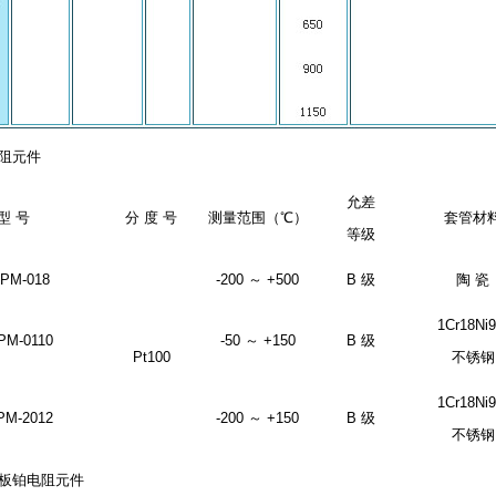
电阻元件
允差
型 号
分 度 号
测量范围（℃）
套管材
等级
PM-018
-200 ～ +500
B 级
陶 瓷
1Cr18Ni9
PM-0110
-50 ～ +150
B 级
Pt100
不锈钢
1Cr18Ni9
PM-2012
-200 ～ +150
B 级
不锈钢
线板铂电阻元件