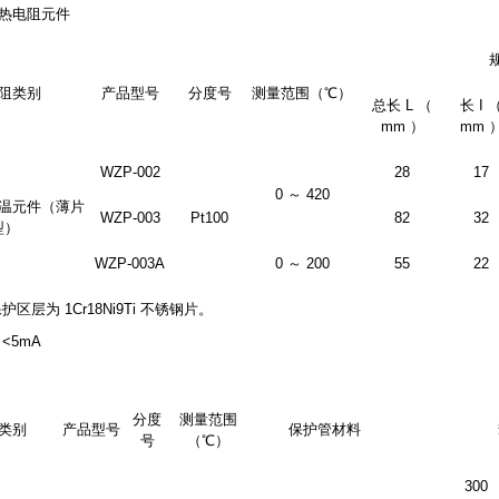
铂热电阻元件
阻类别
产品型号
分度号
测量范围（℃）
总长 L （
长 I 
mm ）
mm 
WZP-002
28
17
0 ～ 420
温元件（薄片
WZP-003
Pt100
82
32
型）
WZP-003A
0 ～ 200
55
22
保护区层为 1Cr18Ni9Ti 不锈钢片。
 <5mA
分度
测量范围
类别
产品型号
保护管材料
号
（℃）
300