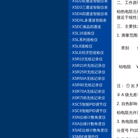
· XSD2双通道智能仪表
二、工作原
· XSD3三通道智能仪表
铂热电阻元
· XSD4四通道智能仪表
接近于线性
· XSDAL多通道智能表
三、主要技
· XSDC液晶四通道
· XSL16巡检仪
1. 测量范
· XSL系列巡检仪
· XSL8巡检仪
类别
· XSLE经济型巡检仪
· XSR10无纸记录仪
· XSR21R无纸记录仪
铂电阻
· XSR25R无纸记录仪
· XSR50A无纸记录仪
· XSR90无纸记录仪
注： ① |
· XSR70A无纸记录仪
② A 级允
· XSR70B无纸记录仪
2. 自热影响
· XSC5智能PID调节仪
· XSC6智能PID调节仪
铂电阻允许通
· XSN位移计数角度仪
3. 热电阻感
· XSA位移计数角度仪
· XSAE位移计数角度仪
分度号 Pt100
· XSM转速测控仪