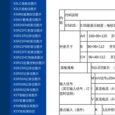
版XSB2EE07.pd
· XSLC巡检仪图片
· XSLE巡检仪图片
· XSM转速测控仪图片
代码说明
内
· XSN计数角度仪图片
容
· XSR20FA积算仪图片
XSB2E-
0.05级显示精度；每秒
· XSR22FC积算仪图片
· XSR21R记录仪图片
AH
160×80×125 
· XSR22FA积算仪图片
外形尺寸
B
96×96×112 开
· XSR22FB积算仪图片
· XSR22FC积算仪图片
CH
96×48×112 开
· XSR22HC热能表图片
· XSR23定量控制仪图片
面板规格
5位LED显示 （-
· XSR25R记录仪图片
· XSR50记录仪图片
M
mV信号±20m
· XSR50A记录仪图片
输入信号
· XSR50B记录仪图片
（其它输入信号，订
I
直流电流（4-
· XSR90记录仪图片
货时说明）
· XST智能仪表图片
V
直流电压（0-
· XSV容量仪图片
· XSW智能仪表图片
接点输入（选件）
K
1点外
· XSY转矩测控仪