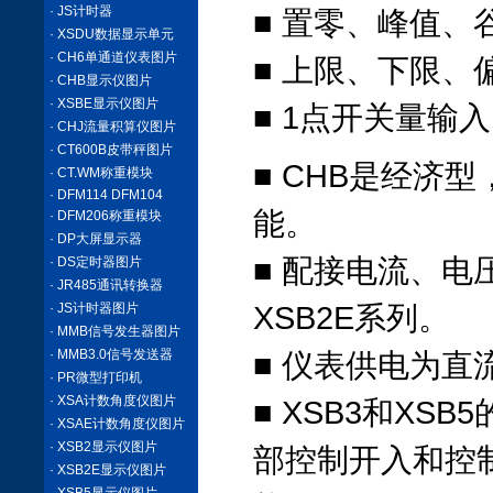
· JS计时器
■ 置零、峰值、
· XSDU数据显示单元
· CH6单通道仪表图片
■ 上限、下限
· CHB显示仪图片
· XSBE显示仪图片
■ 1点开关量输入
· CHJ流量积算仪图片
· CT600B皮带秤图片
■ CHB是经济
· CT.WM称重模块
· DFM114 DFM104
能。
· DFM206称重模块
· DP大屏显示器
■ 配接电流、电
· DS定时器图片
· JR485通讯转换器
· JS计时器图片
XSB2E系列。
· MMB信号发生器图片
· MMB3.0信号发送器
■ 仪表供电为直流
· PR微型打印机
· XSA计数角度仪图片
■ XSB3和XS
· XSAE计数角度仪图片
· XSB2显示仪图片
部控制开入和控
· XSB2E显示仪图片