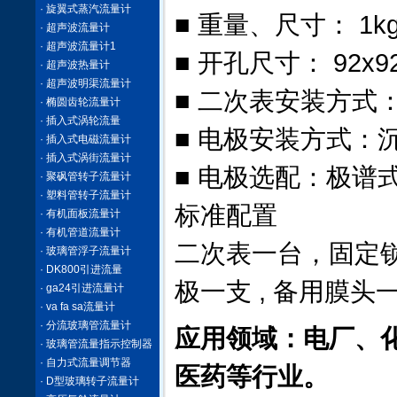
· 旋翼式蒸汽流量计
■ 重量、尺寸： 1kg 
· 超声波流量计
· 超声波流量计1
■ 开孔尺寸： 92x9
· 超声波热量计
· 超声波明渠流量计
■ 二次表安装方
· 椭圆齿轮流量计
· 插入式涡轮流量
■ 电极安装方式：沉
· 插入式电磁流量计
· 插入式涡街流量计
■ 电极选配：极谱
· 聚砜管转子流量计
· 塑料管转子流量计
标准配置
· 有机面板流量计
· 有机管道流量计
二次表一台，固定
· 玻璃管浮子流量计
· DK800引进流量
极一支 , 备用膜
· ga24引进流量计
· va fa sa流量计
· 分流玻璃管流量计
应用领域：电厂、
· 玻璃管流量指示控制器
· 自力式流量调节器
医药等行业。
· D型玻璃转子流量计