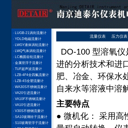
· LUGB-21涡街流量计
流量仪表
压力仪表
· YDLD电磁流量计
· LWGY液体涡轮流量计
DO-100 型溶
· LWQ气体涡轮流量计
· LC椭圆齿轮流量计
进的分析技术和进
· 金属管浮子流量计
· TUF超声波流量计
肥、冶金、环保水
· LZB-4F4全四氟流量计
· LZB-4S全塑流量计
自来水等溶液中溶
· WA30S不锈钢流量计
· VA20引进流量计
· VA10F不锈钢流量计
主要特点
· VA10引进流量计
· V30S不锈钢流量计
● 微机化： 采用高
· SA10玻璃转子流量计
· S10玻璃管浮子流量计