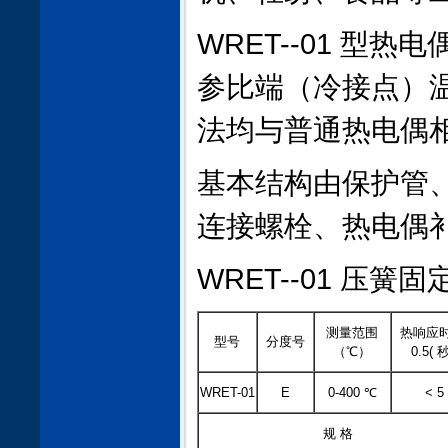
WRET--01 型
参比端（冷接点）
法均与普通热电偶
基本结构由保护管
连接螺栓、热电偶
WRET--01 压
测量范围
热响应时
型号
分度号
（℃）
0.5( 秒
WRET-01
E
0-400 ℃
< 5
规 格