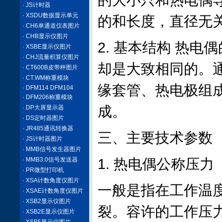
的大小只和热电偶
· JS计时器
· XSDU数据显示单元
的和长度，直径无
· CH6单通道仪表图片
· CHB显示仪图片
2. 基本结构 热电
· XSBE显示仪图片
· CHJ流量积算仪图片
却是大致相同的。
· CT600B皮带秤图片
· CT.WM称重模块
缘套管、热电极组
· DFM114 DFM104
· DFM206称重模块
成。
· DP大屏显示器
· DS定时器图片
· JR485通讯转换器
三、主要技术参数
· JS计时器图片
· MMB信号发生器图片
· MMB3.0信号发送器
1. 热电偶公称压力
· PR微型打印机
· XSA计数角度仪图片
一般是指在工作温
· XSAE计数角度仪图片
· XSB2显示仪图片
裂。容许的工作压
· XSB2E显示仪图片