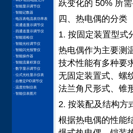
· WZP铂热电阻元件
跃变化的 50% 所需
· 智能显示调节仪
· 智能记数器
四、热电偶的分类
· 电压表电流表功率表
· 双通道显示调节仪
· 四通道显示调节仪
1. 按固定装置型式
· 智能巡检仪
· 智能光柱调节仪
热电偶作为主要测
· 智能闪光报警仪
· 智能操作器
技术性能有多种要
· 智能流量积算仪
· 数字显示调节仪
无固定装置式、螺
· 位式光柱显示仪表
· 自整定PID调节仪
法兰角尺形式、锥
· 温度控制仪表
· 智能仪表图片
2. 按装配及结构方
根据热电偶的性能
爆式热电偶、铠装