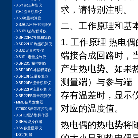
· XSY转矩测控仪
求，请特别注明。
· CHJ流量积算仪
· XSJ流量积算仪
二、工作原理和基
· XSJB温压补偿积算仪
· XSJBH热能积算仪
· XSR22FC补偿积算仪
1. 工作原理 热
· XSR22HC热能积算仪
· XSJD定量控制仪
端接合成回路时，
· XSJDL定量控制仪
· XSR23定量控制仪
产生热电势。如果
· XSR10FC补偿积算仪
· XSR10F流量积算仪
测量端）与参与端
· XSR20FA流量积算仪
· XSR22FA流量积算仪
存有温差时，显示
· XSR22FB流量积算仪
· MMB信号发生器
对应的温度值。
· CT600B皮带秤控制器
· XSHC经济型操作器
· XSH智能操作器
热电偶的热电势将
· XSV容量显示仪
· DS定时器