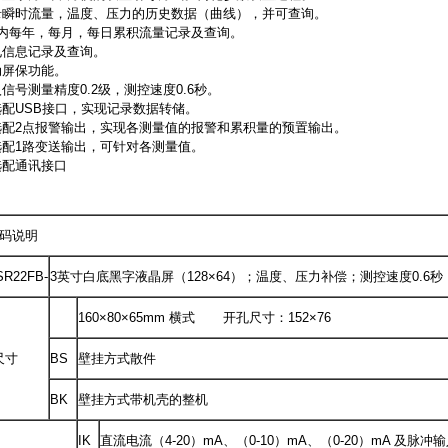
记录瞬时流量，温度、压力的历史数据（曲线），并可查询。
3年内每年，每月，每日累积流量记录及查询。
停电信息记录及查询。
动屏保功能。
入信号测量精度0.2级，测控速度0.6秒。
选配USB接口，实现记录数据转储。
可选配2点报警输出，实现各测量值的报警和累积量的预置输出。
可选配1路变送输出，可针对各测量值。
选配通讯接口
22FB系列配接差压流量计的专用积算器使用说明书完整版XSR22FBF06.pdf
码说明
SR22FB-
3英寸白底黑字液晶屏（128×64）；温度、压力补偿；测控速度0.6秒
160×80×65mm 横式 开孔尺寸：152×76
尺寸
BS
壁挂方式散件
BK
壁挂方式带机壳的整机
IK
直流电流（4-20）mA、（0-10）mA、（0-20）mA 及脉冲输入