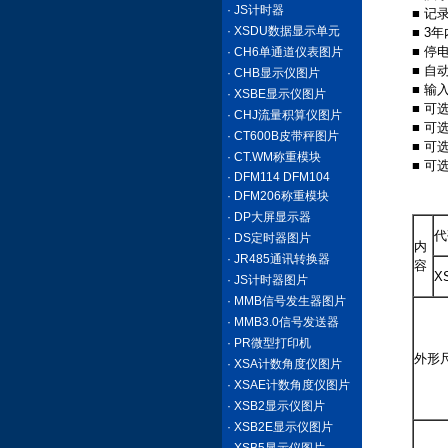
· JS计时器
■ 
· XSDU数据显示单元
■ 
■ 
· CH6单通道仪表图片
■ 自
· CHB显示仪图片
■ 输
· XSBE显示仪图片
■ 可
· CHJ流量积算仪图片
■ 
· CT600B皮带秤图片
■ 
· CT.WM称重模块
■ 可
· DFM114 DFM104
XSR
· DFM206称重模块
· DP大屏显示器
代
· DS定时器图片
内
· JR485通讯转换器
容
X
· JS计时器图片
· MMB信号发生器图片
· MMB3.0信号发送器
· PR微型打印机
外形
· XSA计数角度仪图片
· XSAE计数角度仪图片
· XSB2显示仪图片
· XSB2E显示仪图片