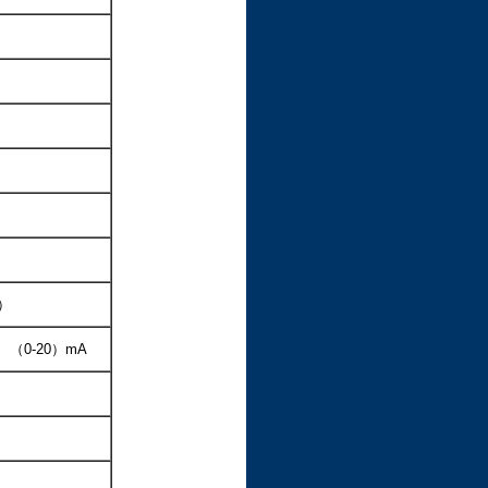
）
）
、（0-20）mA