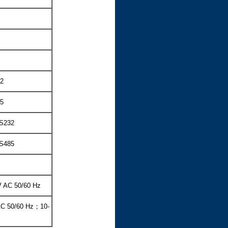
2
5
S232
S485
V AC 50/60 Hz
AC 50/60 Hz；10-