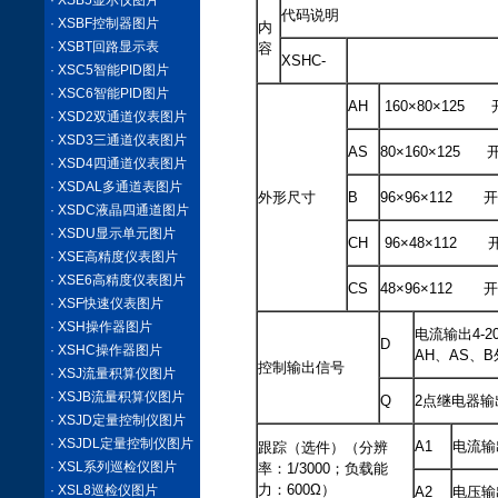
· XSB5显示仪图片
代码说明
· XSBF控制器图片
内
· XSBT回路显示表
容
XSHC-
· XSC5智能PID图片
· XSC6智能PID图片
AH
160×80×125 
· XSD2双通道仪表图片
· XSD3三通道仪表图片
AS
80×160×125 
· XSD4四通道仪表图片
· XSDAL多通道表图片
外形尺寸
B
96×96×112 
· XSDC液晶四通道图片
· XSDU显示单元图片
CH
96×48×112 
· XSE高精度仪表图片
· XSE6高精度仪表图片
CS
48×96×112 
· XSF快速仪表图片
· XSH操作器图片
电流输出4-2
D
· XSHC操作器图片
AH、AS、
控制输出信号
· XSJ流量积算仪图片
· XSJB流量积算仪图片
Q
2点继电器输
· XSJD定量控制仪图片
· XSJDL定量控制仪图片
A1
电流输出
跟踪（选件）（分辨
· XSL系列巡检仪图片
率：1/3000；负载能
力：600Ω）
· XSL8巡检仪图片
A2
电压输出