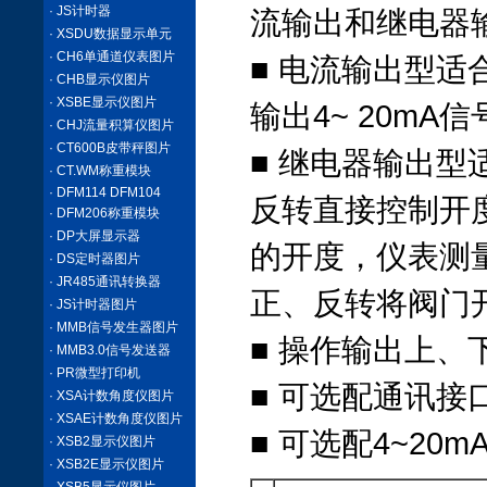
· JS计时器
流输出和继电器
· XSDU数据显示单元
· CH6单通道仪表图片
■ 电流输出型适
· CHB显示仪图片
· XSBE显示仪图片
输出4~ 20mA信
· CHJ流量积算仪图片
· CT600B皮带秤图片
■ 继电器输出
· CT.WM称重模块
· DFM114 DFM104
反转直接控制开
· DFM206称重模块
· DP大屏显示器
的开度，仪表测
· DS定时器图片
· JR485通讯转换器
正、反转将阀门
· JS计时器图片
· MMB信号发生器图片
■ 操作输出上
· MMB3.0信号发送器
· PR微型打印机
■ 可选配通讯接
· XSA计数角度仪图片
· XSAE计数角度仪图片
■ 可选配4~2
· XSB2显示仪图片
· XSB2E显示仪图片