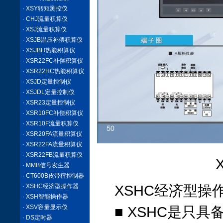
· XSY转矩测控仪
· CHJ流量积算仪
· XSJ流量积算仪
· XSJB温压补偿积算仪
· XSJBH热能积算仪
· XSR22FC补偿积算仪
· XSR22HC热能积算仪
· XSJD定量控制仪
· XSJDL定量控制仪
· XSR23定量控制仪
· XSR10FC补偿积算仪
· XSR10F流量积算仪
· XSR20FA流量积算仪
· XSR22FA流量积算仪
· XSR22FB流量积算仪
· MMB信号发生器
· CT600B皮带秤控制器
· XSHC经济型操作器
XSHC经济型操
· XSH智能操作器
· XSV容量显示仪
■ XSHC是只
· DS定时器