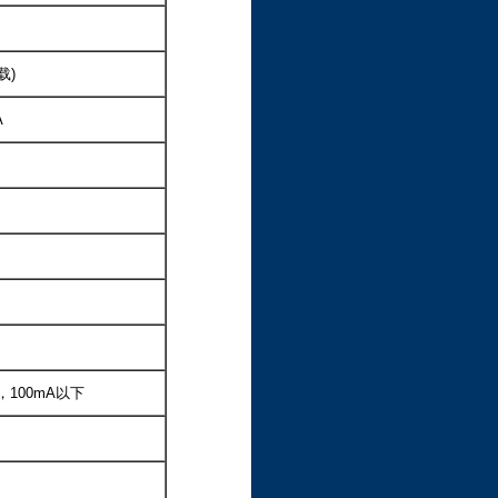
载)
A
，100mA以下